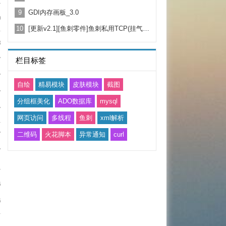
1
9
GDI内存画板_3.0
0
10
[更新v2.1][鱼刺零件]鱼刺私用TCP(挂气人)客户端 稳定单机6W连接
8
7
栏目标签
7
自绘
精易模块
皮肤模块
截图
7
分组框美化
ADO数据库
mysql
7
网页访问
多线程
鱼刺
xml解析
7
二维码
火花脚本
异常通知
curl
7
1
6
6