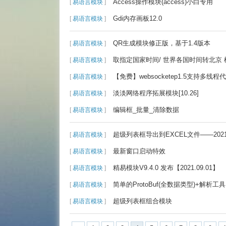
Access操作模块(access)小白专用
[
易语言模块
]
Gdi内存画板12.0
[
易语言模块
]
QR生成模块修正版，基于1.4版本
[
易语言模块
]
取指定国家时间/ 世界各国时间转北京 
[
易语言模块
]
【免费】websocketep1.5支持多线
[
易语言模块
]
淡淡网络程序拓展模块[10.26]
[
易语言模块
]
编辑框_批量_清除数据
[
易语言模块
]
超级列表框导出到EXCEL文件——2021.
[
易语言模块
]
最新窗口启动特效
[
易语言模块
]
精易模块V9.4.0 发布【2021.09.01】
[
易语言模块
]
简单的ProtoBuf(全数据类型)+解析工具
[
易语言模块
]
超级列表框组合模块
[
易语言模块
]