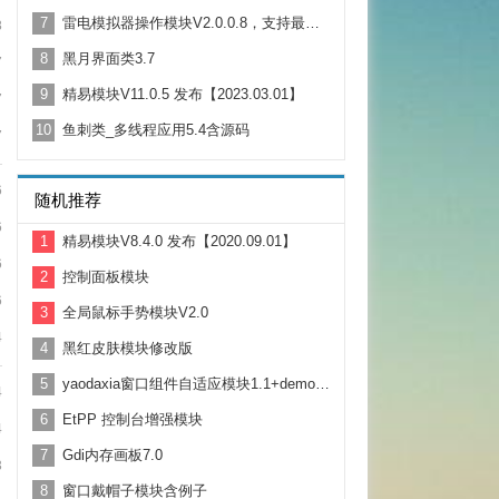
7
雷电模拟器操作模块V2.0.0.8，支持最新的雷电4.X版本
8
8
黑月界面类3.7
7
9
精易模块V11.0.5 发布【2023.03.01】
7
10
鱼刺类_多线程应用5.4含源码
7
6
随机推荐
6
1
精易模块V8.4.0 发布【2020.09.01】
6
2
控制面板模块
6
3
全局鼠标手势模块V2.0
4
4
黑红皮肤模块修改版
5
yaodaxia窗口组件自适应模块1.1+demo源码
4
6
EtPP 控制台增强模块
4
7
Gdi内存画板7.0
3
8
窗口戴帽子模块含例子