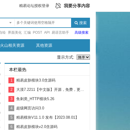
我要分享内容
精易论坛授权登录
搜索
自绘
界面美化
汇编
POST
API
易语言助手
高级搜索
火山相关资源
其他资源
显示方式:
本栏最热
9
1
精易皮肤模块3.0含源码
9
2
大漠7.2211【中文版】开源，免费，更新。支持Win11
9
3
鱼刺类_HTTP模块5.26
9
4
超级网页访问3.0
0
5
精易模块V11.1.0 发布【2023.08.01】
6
精易皮肤模块v2.0含源码
4