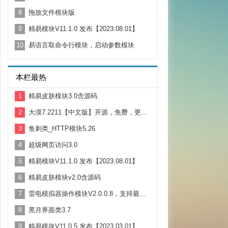
8
拖放文件模块版
9
精易模块V11.1.0 发布【2023.08.01】
10
易语言取命令行模块，启动参数模块
本栏最热
1
精易皮肤模块3.0含源码
2
大漠7.2211【中文版】开源，免费，更新。支持Win11
3
鱼刺类_HTTP模块5.26
4
超级网页访问3.0
5
精易模块V11.1.0 发布【2023.08.01】
6
精易皮肤模块v2.0含源码
7
雷电模拟器操作模块V2.0.0.8，支持最新的雷电4.X版本
8
黑月界面类3.7
9
精易模块V11.0.5 发布【2023.03.01】