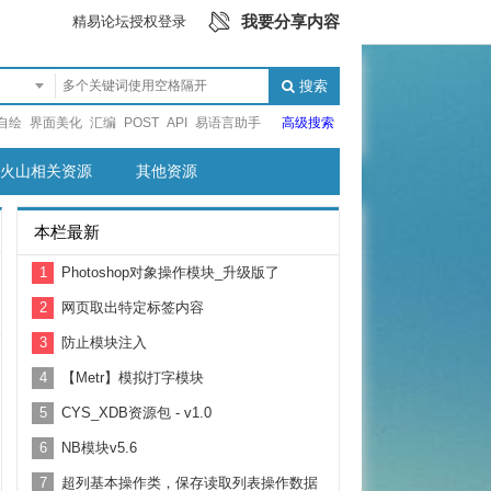
我要分享内容
精易论坛授权登录
搜索
自绘
界面美化
汇编
POST
API
易语言助手
高级搜索
火山相关资源
其他资源
本栏最新
1
Photoshop对象操作模块_升级版了
2
网页取出特定标签内容
3
防止模块注入
4
【Metr】模拟打字模块
5
CYS_XDB资源包 - v1.0
6
NB模块v5.6
7
超列基本操作类，保存读取列表操作数据