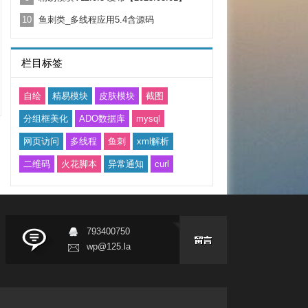
10
鱼刺类_多线程应用5.4含源码
栏目标签
自绘
精易模块
皮肤模块
截图
分组框美化
ADO数据库
mysql
网页访问
多线程
鱼刺
xml解析
二维码
火花脚本
异常通知
curl
793400750
wp@125.la