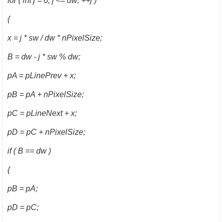
for ( int j = 0; j <= dw; ++j )
{
x = j * sw / dw * nPixelSize;
B = dw - j * sw % dw;
pA = pLinePrev + x;
pB = pA + nPixelSize;
pC = pLineNext + x;
pD = pC + nPixelSize;
if ( B == dw )
{
pB = pA;
pD = pC;