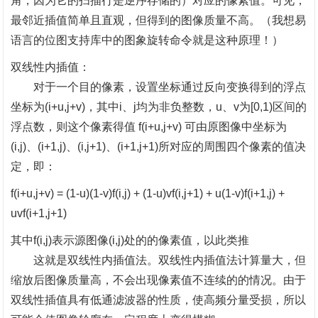
角，因为它的扫描行是逆序存储的）对应的像素值。可见，
最邻近插值简单且直观，但得到的图像质量不高。（我想易
语言的位图支持库中的图象旋转命令就是这种原理！）
双线性内插值：
对于一个目的像素，设置坐标通过反向变换得到的浮点
坐标为
(i+u,j+v)，其中i、j均为非负整数，u、v为[0,1)区间的
浮点数，则这个像素得值 f(i+u,j+v) 可由原图像中坐标为
(i,j)、(i+1,j)、(i,j+1)、(i+1,j+1)所对应的周围四个像素的值决
定，即：
f(i+u,j+v) = (1-u)(1-v)f(i,j) + (1-u)vf(i,j+1) + u(1-v)f(i+1,j) +
uvf(i+1,j+1)
其中
f(i,j)表示源图像(i,j)处的的像素值，以此类推
这就是双线性内插值法。双线性内插值法计算量大，但
缩放后图像质量高，不会出现像素值不连续的的情况。由于
双线性插值具有低通滤波器的性质，使高频分量受损，所以