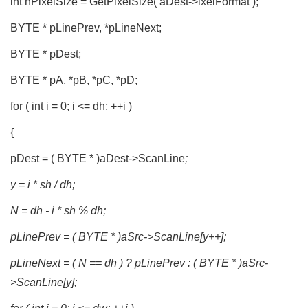
int nPixelSize = GetPixelSize( aDest->ixelFormat );
BYTE * pLinePrev, *pLineNext;
BYTE * pDest;
BYTE * pA, *pB, *pC, *pD;
for ( int i = 0; i <= dh; ++i )
{
pDest = ( BYTE * )aDest->ScanLine
;
y = i * sh / dh;
N = dh - i * sh % dh;
pLinePrev = ( BYTE * )aSrc->ScanLine[y++];
pLineNext = ( N == dh ) ? pLinePrev : ( BYTE * )aSrc-
>ScanLine[y];