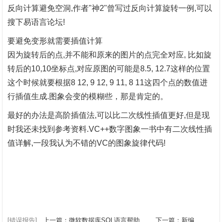
反向计算避免空洞
,作者"神2"曾写过反向计算旋转一例,可以
搜下易语言论坛!
要避免变形就需要插值计算
因为旋转后的点
,并不能和原来的图片的点完全对应, 比如旋
转后的10,10坐标点,对应原图的可能是8.5, 12.7这样的位置
这个时候就要根据
8 12, 9 12, 9 11, 8 11这四个点的数值进
行插值生成.图象会变的模糊些，那是肯定的。
最好的办法是高阶插值法
,可以比二次线性插值更好,但是现
时我还未找到参考资料.VC++数字图象一书中有二次线性插
值详解,一段我认为不错的VC的图象旋律代码!
[错误报告]
上一篇：微软数据库SQL语言帮助...
下一篇：新编