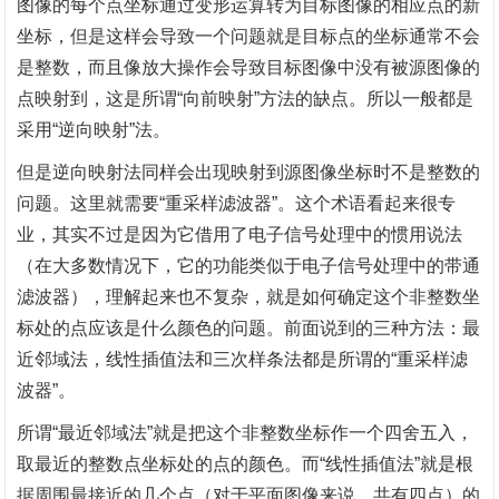
图像的每个点坐标通过变形运算转为目标图像的相应点的新
坐标，但是这样会导致一个问题就是目标点的坐标通常不会
是整数，而且像放大操作会导致目标图像中没有被源图像的
点映射到，这是所谓
“向前映射”方法的缺点。所以一般都是
采用“逆向映射”法。
但是逆向映射法同样会出现映射到源图像坐标时不是整数的
问题。这里就需要
“重采样滤波器”。这个术语看起来很专
业，其实不过是因为它借用了电子信号处理中的惯用说法
（在大多数情况下，它的功能类似于电子信号处理中的带通
滤波器），理解起来也不复杂，就是如何确定这个非整数坐
标处的点应该是什么颜色的问题。前面说到的三种方法：最
近邻域法，线性插值法和三次样条法都是所谓的“重采样滤
波器”。
所谓
“最近邻域法”就是把这个非整数坐标作一个四舍五入，
取最近的整数点坐标处的点的颜色。而“线性插值法”就是根
据周围最接近的几个点（对于平面图像来说，共有四点）的