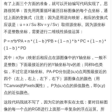
有了上面三个方面的准备，就可以开始编写代码实现了。思
路很简单：首先用两重循环遍历目标图像的每个点坐标，通
过上面的变换式（注意：因为是用逆向映射，相应的变换式
应该是：
u = x / Su 和v = y / Sv）取得源坐标。因为源坐标
不是整数坐标，需要进行二维线性插值运算：
P = n*b*PA + n * ( 1 – b )*PB + ( 1 – n ) * b * PC + ( 1 – n ) *
( 1 – b ) * PD
其中：
n为v（映射后相应点在源图像中的Y轴坐标，一般不
是整数）下面最接近的行的Y轴坐标与v的差；同样b也类
似，不过它是X轴坐标。PA-PD分别是(u,v)点周围最接近的
四个（左上，右上，左下，右下）源图像点的颜色（用
TCanvas的Pixels属性）。P为(u,v)点的插值颜色，即(x,y)
点的近似颜色。
这段代码我就不写了，因为它的效率实在太低：要对目标图
像的每一个点的
RGB进行上面那一串复杂的浮点运算。所