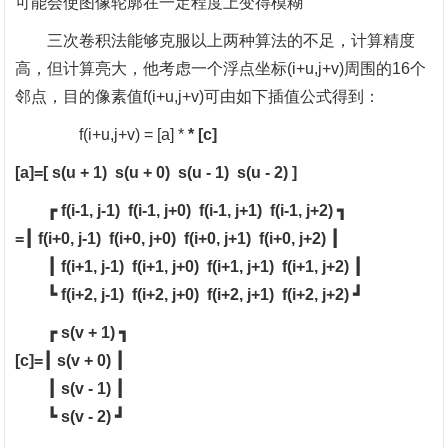
可能会使图像轮廓在一定程度上变得模糊
三次卷积法能够克服以上两种算法的不足，计算精度
高，但计算亮大，他考虑一个浮点坐标
(i+u,j+v)周围的16个
邻点，目的像素值f(i+u,j+v)可由如下插值公式得到：
f(i+u,j+v) = [a] *
* [c]
[a]=[ s(u + 1) s(u + 0) s(u - 1) s(u - 2) ]
┏
f(i-1, j-1) f(i-1, j+0) f(i-1, j+1) f(i-1, j+2)
┓
=
┃
f(i+0, j-1) f(i+0, j+0) f(i+0, j+1) f(i+0, j+2)
┃
┃
f(i+1, j-1) f(i+1, j+0) f(i+1, j+1) f(i+1, j+2)
┃
┗
f(i+2, j-1) f(i+2, j+0) f(i+2, j+1) f(i+2, j+2)
┛
┏
s(v + 1)
┓
[c]=
┃
s(v + 0)
┃
┃
s(v - 1)
┃
┗
s(v - 2)
┛