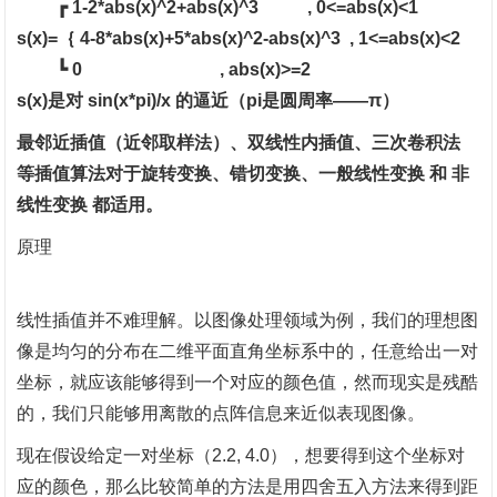
┏
1-2*abs(x)^2+abs(x)^3 , 0<=abs(x)<1
s(x)=｛ 4-8*abs(x)+5*abs(x)^2-abs(x)^3 , 1<=abs(x)<2
┗
0 , abs(x)>=2
s(x)是对 sin(x*pi)/x 的逼近（pi是圆周率——π）
最邻近插值（近邻取样法）、双线性内插值、三次卷积法
等插值算法对于旋转变换、错切变换、一般线性变换
和
非
线性变换
都适用。
原理
线性插值并不难理解。以图像处理领域为例，我们的理想图
像是均匀的分布在二维平面直角坐标系中的，任意给出一对
坐标，就应该能够得到一个对应的颜色值，然而现实是残酷
的，我们只能够用离散的点阵信息来近似表现图像。
现在假设给定一对坐标（
2.2, 4.0），想要得到这个坐标对
应的颜色，那么比较简单的方法是用四舍五入方法来得到距