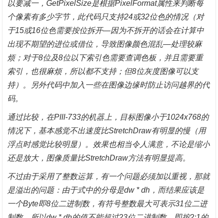
以要减一，GetPixelSize是根据PixelFormat属性来判断每
个像素有多少字节，此代码只支持24或32位色的情况（对
于15或16位色需要按位拆开—因为不拆开的话会在计算中
出现不期望的进位或借位，导致图像颜色混乱—处理较麻
烦；对于8位及8位以下索引色需要查调色板，并且需要重
索引，也很麻烦，所以都不支持；但8位灰度图像可以支
持）。另外代码中加入一些在图像边缘时防止访问越界的代
码。
通过比较，在
PIII-733的机器上，目标图像小于1024x768的
情况下，基本感觉不出速度比StretchDraw有明显的慢（用
浮点时感觉比较明显）。效果也相当令人满意，不论是缩小
还是放大，图像质量比StretchDraw方法有明显提高。
不过由于采用了整数运算，有一个问题必须加以重视，那就
是溢出的问题：由于式中的分母是
dw * dh，而结果应该是
一个Byte即8位二进制数，有符号整数最大可表示31位二进
制数，所以dw * dh的值不能超过23位二进制数，即按2:1的