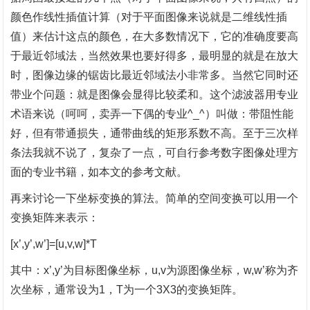
颜色作线性插值计算（对于平面图像来说就是二维线性插
值）来估计这点的颜色，在大多数情况下，它的准确度要高
于最近邻域法，当然效果也要好得多，最明显的就是在放大
时，图像边缘的锯齿比最近邻域法小非常多。当然它同时还
带业个问题：就是图像会显得比较柔和。这个滤波器用专业
术语来说（呵呵，卖弄一下偶的专业^_^）叫做：带阻性能
好，但有带通损失，通带曲线的矩形系数不高。至于三次样
条法我就不说了，复杂了一点，可自行参考数字图像处理方
面的专业书籍，如本文的参考文献。
再来讨论一下坐标变换的算法。简单的空间变换可以用一个
变换矩阵来表示：
[x’,y’,w’]=[u,v,w]*T
其中：
x’,y’为目标图像坐标，u,v为源图像坐标，w,w’称为齐
次坐标，通常设为1，T为一个3X3的变换矩阵。