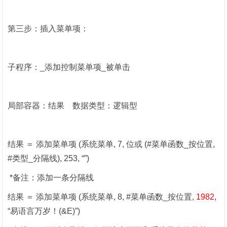
第三步：插入菜单项：
子程序：
_
添加控制菜单项
_
被单击
局部容器：结果
数据类型：逻辑型
结果
＝
添加菜单项
(
系统菜单
, 7,
位或
(#
菜单函数
_
按位置
,
#
类型
_
分隔线
), 253,
“”
)
*
备注：添加一条分隔线
结果
＝
添加菜单项
(
系统菜单
, 8, #
菜单函数
_
按位置
,
1982
,
“易语言万岁！
(&E)
”
)