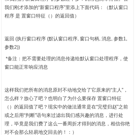
我们刚才添加的“新窗口程序”里添上下面代码：（
默认窗口
程序
是
置窗口特征（）的返回值）
返回
(
执行窗口程序
(
默认窗口程序
,
窗口句柄
,
消息
,
参数
1,
参数
2))
*
备注：把不需要处理的消息传递给默认窗口处理程序，使
窗口能正常响应消息
这样我们把所有的消息原封不动地交给了它原来的
“主人”，
怎么样？放心了吧？也明白了为什么要保存 置窗口特征
（）的返回值了吧？现实中的做法通常是在“完璧归赵”之前
或之后用“判断”语句来过滤出我们感兴趣的消息，进行处
理，毕竟是我们费了这么一番周折才得到的消息，相信你绝
对不会那么轻易地交回去的！：）