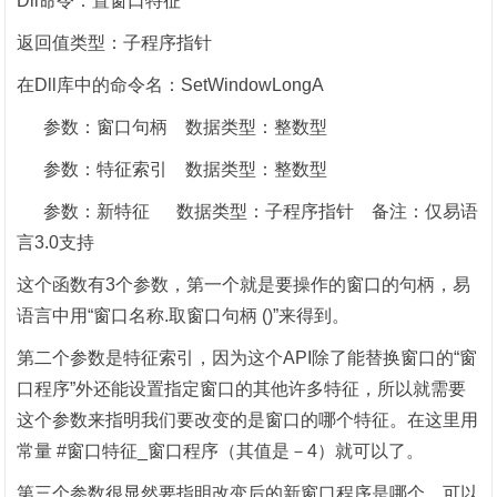
Dll
命令：置窗口特征
返回值类型：子程序指针
在
Dll
库中的命令名：
SetWindowLongA
参数：窗口句柄
数据类型：整数型
参数：特征索引
数据类型：整数型
参数：新特征
数据类型：子程序指针
备注：仅易语
言
3.0
支持
这个函数有
3
个参数，第一个就是要操作的窗口的句柄，易
语言中用“窗口名称
.
取窗口句柄
()
”来得到。
第二个参数是特征索引，因为这个
API
除了能替换窗口的“窗
口程序”外还能设置指定窗口的其他许多特征，所以就需要
这个参数来指明我们要改变的是窗口的哪个特征。在这里用
常量
#
窗口特征
_
窗口程序
（其值是－
4
）就可以了。
第三个参数很显然要指明改变后的新窗口程序是哪个，可以