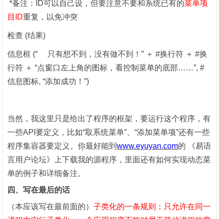
*
备注：
ID
可以自己设，但要注意不要和系统已有的
菜单项
目
ID
重复，以免冲突
检查
(
结果
)
信息框
(
“ 只有想不到，没有做不到！” ＋
#
换行符 ＋
#
换
行符 ＋ “点窗口左上角的图标，看控制菜单的底部……”
, #
信息图标
,
“添加成功！”
)
当然，我这里只是给出了程序的框架，要运行这个程序，有
一些
API
要定义，比如“取系统菜单”、“添加菜单项”还有一些
程序集容器要定义。你最好能到
www.eyuyan.com
的
《易语
言用户论坛》上下载我的源程序，里面还有如何实现动态菜
单的例子和详细备注。
四、写在最后的话
（本应该写在最前面的）
子类化的一条规则：只允许在同一