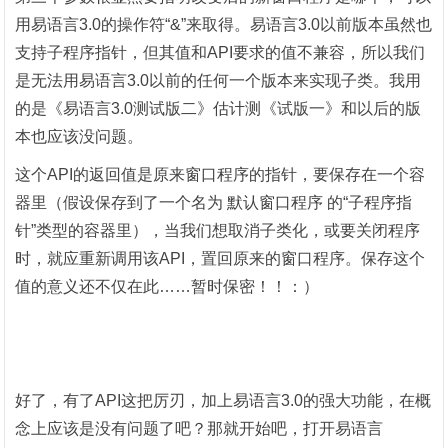
用易语言
3.0
的操作符“
&
”来取得。易语言
3.0
以前版本虽然也
支持子程序指针，但其值和
API
要求的值不兼容，所以
我们
是无法用易语言
3.0
以前的任何一个版本来实现子类
。我用
的是《易语言
3.0
测试版二》估计测《试版一》和以后的版
本也应该没问题。
这个
API
的返回值是原来窗口程序的指针，要保存在一个容
器里（假设保存到了一个名为
默认窗口程序
的
“子程序指
针”类型的容器里），当我们想取消子类化，或要关闭程序
时，就应重新调用该
API
，置回原来的窗口程序。保存这个
值的意义还不仅在此……暂时保密！！：）
好了，有了
API
这把厉刃，加上易语言
3.0
的强大功能，在概
念上应该是没有问题了吧？那就开始吧，打开易语言