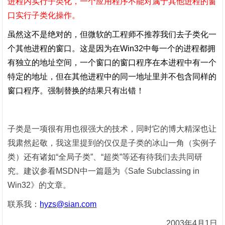
进程内实行子类化，一个应用程序不能对属于其他进程的窗
口实行子类化操作。
虽然这不是绝对的，但微软的工程师不推荐我们去子类化一
个其他进程的窗口。这是因为在
Win32
中每一个的进程都拥
有独立的地址空间，一个窗口的窗口程序在本进程中有一个
特定的地址，但在其他进程中的同一地址里并不包含同样的
窗口程序。强制替换的结果只有出错！
子类是一项很有用也很强大的技术，同时它的博大精深也让
我肃然起敬，我这里提到的仅仅是子类的冰山一角（实例子
类）还有诸如
“全局子类”、“超类”等还有待我们去共同研
究。建议参看
MSDN
中一篇题为《
Safe Subclassing in
Win32
》的文章。
联系我：
hyzs@sian.com
2003
年
4
月
1
日