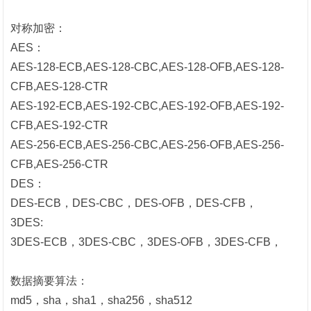
对称加密：
AES：
AES-128-ECB,
AES-128-CBC,
AES-128-OFB,
AES-128-
CFB,
AES-128-CTR
AES-192-ECB,
AES-
192
-CBC,
AES-
192
-OFB,
AES-
192
-
CFB,
AES-
192
-CTR
AES-256-ECB,
AES-
256
-CBC,
AES-
256
-OFB,
AES-
256
-
CFB,
AES-
256
-CTR
DES：
DES-ECB，
DES-CBC，
DES-OFB，
DES-CFB，
3DES:
3DES-ECB，3
DES-CBC，3
DES-OFB，
3DES-CFB，
数据摘要算法：
md5，sha
，sha1
，sha256
，sha512