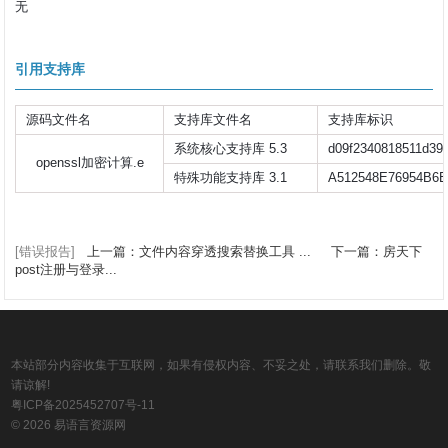
无
引用支持库
源码文件名
支持库文件名
支持库标识
系统核心支持库 5.3
d09f2340818511d39
openssl加密计算.e
特殊功能支持库 3.1
A512548E76954B6E
[错误报告]
上一篇：文件内容穿透搜索替换工具 ...
下一篇：房天下
post注册与登录...
本站部分内容收集于互联网，如果有侵权内容、不妥之处，请联系我们删除。敬
请谅解!
粤ICP备2025452707号-11
© 2026 易语言资源网