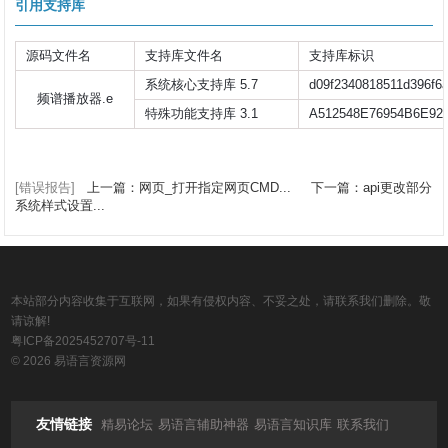
引用支持库
源码文件名
支持库文件名
支持库标识
系统核心支持库 5.7
d09f2340818511d396f6
频谱播放器.e
特殊功能支持库 3.1
A512548E76954B6E92
[错误报告]
上一篇：网页_打开指定网页CMD...
下一篇：api更改部分
系统样式设置...
本站部分内容收集于互联网，如果有侵权内容、不妥之处，请联系我们删除。敬
请谅解!
粤ICP备2025452707号-11
© 2026 易语言资源网
友情链接
精易论坛
易语言辅助神器
易语言知识库
联系我们