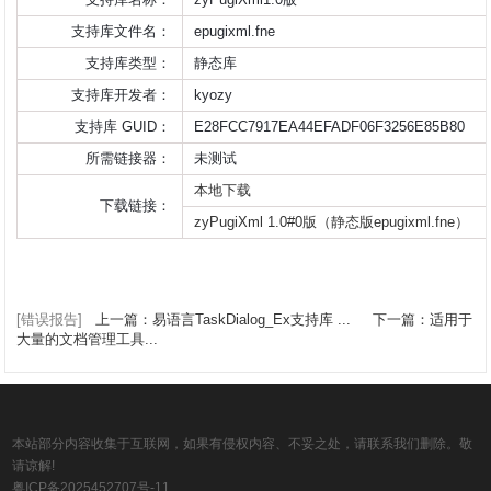
支持库文件名：
epugixml.fne
支持库类型：
静态库
支持库开发者：
kyozy
支持库 GUID：
E28FCC7917EA44EFADF06F3256E85B80
所需链接器：
未测试
本地下载
下载链接：
zyPugiXml 1.0#0版（静态版epugixml.fne）
[错误报告]
上一篇：易语言TaskDialog_Ex支持库 ...
下一篇：适用于
大量的文档管理工具...
本站部分内容收集于互联网，如果有侵权内容、不妥之处，请联系我们删除。敬
请谅解!
粤ICP备2025452707号-11