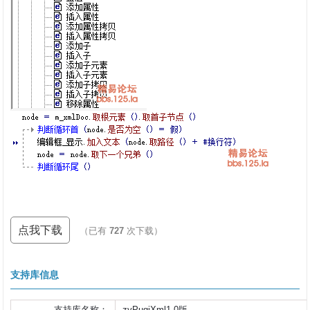
点我下载
（已有
727
次下载）
支持库信息
支持库名称：
zyPugiXml1.0版