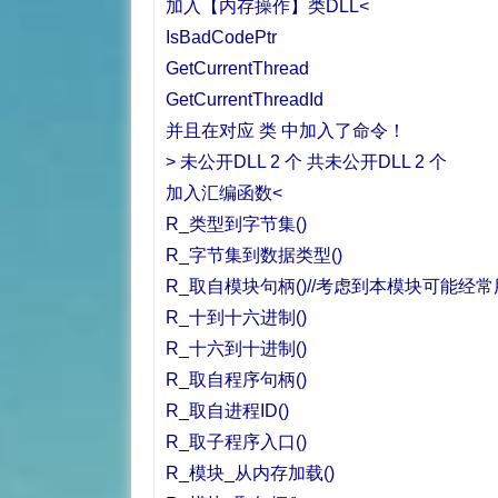
加入【内存操作】类DLL<
IsBadCodePtr
GetCurrentThread
GetCurrentThreadId
并且在对应 类 中加入了命令！
> 未公开DLL 2 个 共未公开DLL 2 个
加入汇编函数<
R_类型到字节集()
R_字节集到数据类型()
R_取自模块句柄()//考虑到本模块可能经常
R_十到十六进制()
R_十六到十进制()
R_取自程序句柄()
R_取自进程ID()
R_取子程序入口()
R_模块_从内存加载()