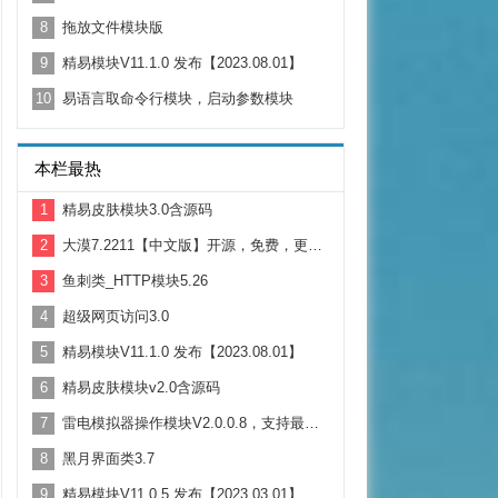
8
拖放文件模块版
9
精易模块V11.1.0 发布【2023.08.01】
10
易语言取命令行模块，启动参数模块
本栏最热
1
精易皮肤模块3.0含源码
2
大漠7.2211【中文版】开源，免费，更新。支持Win11
3
鱼刺类_HTTP模块5.26
4
超级网页访问3.0
5
精易模块V11.1.0 发布【2023.08.01】
6
精易皮肤模块v2.0含源码
7
雷电模拟器操作模块V2.0.0.8，支持最新的雷电4.X版本
8
黑月界面类3.7
9
精易模块V11.0.5 发布【2023.03.01】