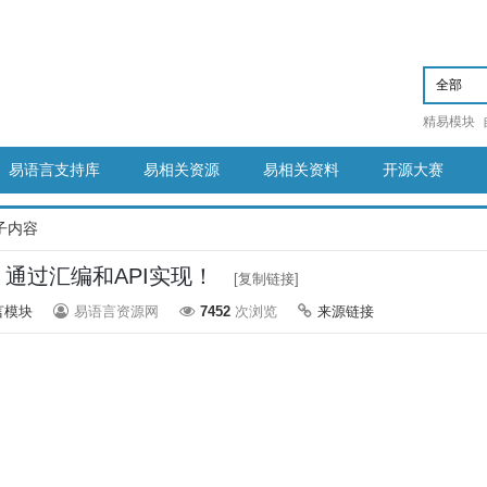
精易模块
易语言支持库
易相关资源
易相关资料
开源大赛
子内容
通过汇编和API实现！
[复制链接]
言模块
易语言资源网
7452
次浏览
来源链接