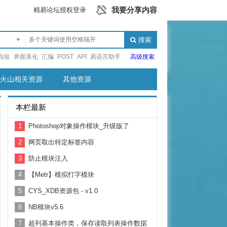
我要分享内容
精易论坛授权登录
搜索
自绘
界面美化
汇编
POST
API
易语言助手
高级搜索
火山相关资源
其他资源
本栏最新
1
Photoshop对象操作模块_升级版了
2
网页取出特定标签内容
3
防止模块注入
4
【Metr】模拟打字模块
5
CYS_XDB资源包 - v1.0
6
NB模块v5.6
7
超列基本操作类，保存读取列表操作数据