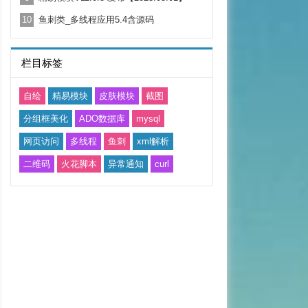
10
鱼刺类_多线程应用5.4含源码
栏目标签
自绘
精易模块
皮肤模块
截图
分组框美化
ADO数据库
mysql
网页访问
多线程
鱼刺
xml解析
二维码
火花脚本
异常通知
curl