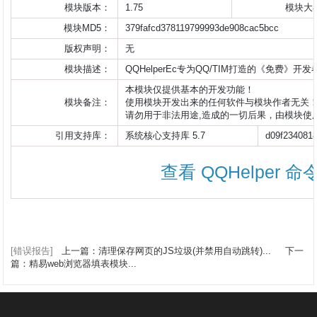
模块版本：
1.75
模块大
模块MD5：
379fafcd378119799993de908cac5bcc
版权声明：
无
模块描述：
QQHelperEc专为QQ/TIM打造的《免费》开
本模块仅提供基本的开发功能！

模块备注：
使用模块开发出来的任何软件与模块作者无关！
请勿用于非法用途,造成的一切后果，由模块使用者负全责！   
引用支持库：
系统核心支持库 5.7
d09f234081
查看 QQHelper 
[错误报告]
上一篇：清理保存网页的JS垃圾(并禁用自动跳转)...
下一
篇：精易web浏览器填表模块...