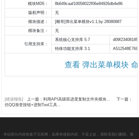
模块MD5：
8b649caaf10058022f06e84926db4e86
版权声明：
无
模块描述：
[雕哥]弹出菜单模块v1.1,by:28080887
模块备注：
无                    
系统核心支持库 5.7
d09f23408185
引用支持库：
特殊功能支持库 3.1
A512548E769
查看 弹出菜单模块 
[错误报告]
上一篇：利用API高级双进度复制文件夹模块...
下一篇：
仿QQ渐变按钮+进制Tool工具...
本站部分内容收集于互联网，如果有侵权内容、不妥之处，请联系我们删除。敬