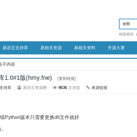
精易模块
易语言支持库
易相关资源
易相关资料
开源大赛
帖子内容
1.0#1版(hmy.fne)
[复制链接]
支持库
易语言资源网
9636
次浏览
来源链接
后续Python版本只需要更换dll文件就好
换。