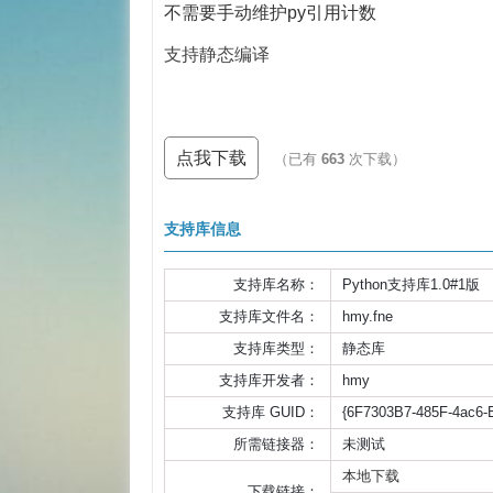
不需要手动维护py引用计数
支持静态编译
点我下载
（已有
663
次下载）
支持库信息
支持库名称：
Python支持库1.0#1版
支持库文件名：
hmy.fne
支持库类型：
静态库
支持库开发者：
hmy
支持库 GUID：
{6F7303B7-485F-4ac6
所需链接器：
未测试
本地下载
下载链接：