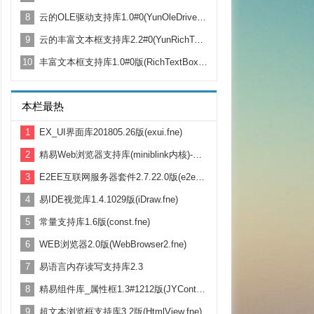
8
云的OLE驱动支持库1.0#0(YunOleDriver.fne)
9
云的丰富文本框支持库2.2#0(YunRichText.fne)
10
丰富文本框支持库1.0#0版(RichTextBox.fne)
本栏最热
1
EX_UI界面库201805.26版(exui.fne)
2
精易Web浏览器支持库(miniblink内核)-正式版发布 1.7.620
3
E2EE互联网服务器套件2.7.22.0版(e2ee.fne)
4
易IDE视觉库1.4.1029版(iDraw.fne)
5
常量支持库1.6版(const.fne)
6
WEB浏览器2.0版(WebBrowser2.fne)
7
易语言内存读写支持库2.3
8
精易组件库_属性框1.3#1212版(JYControl.fne)
9
超文本浏览框支持库3.2版(HtmlView.fne)