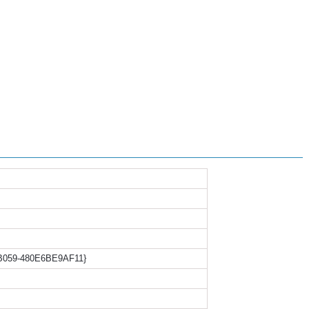
-B059-480E6BE9AF11}