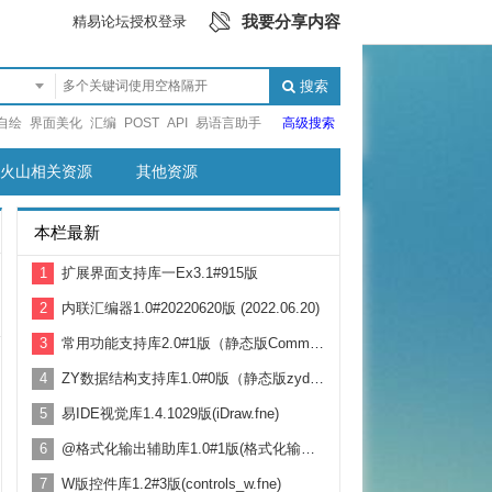
我要分享内容
精易论坛授权登录
搜索
自绘
界面美化
汇编
POST
API
易语言助手
高级搜索
火山相关资源
其他资源
本栏最新
1
扩展界面支持库一Ex3.1#915版
2
内联汇编器1.0#20220620版 (2022.06.20)
3
常用功能支持库2.0#1版（静态版CommonSupport.fne）
4
ZY数据结构支持库1.0#0版（静态版zydatastruct.fne）
5
易IDE视觉库1.4.1029版(iDraw.fne)
6
@格式化输出辅助库1.0#1版(格式化输出辅助库.fne)
7
W版控件库1.2#3版(controls_w.fne)