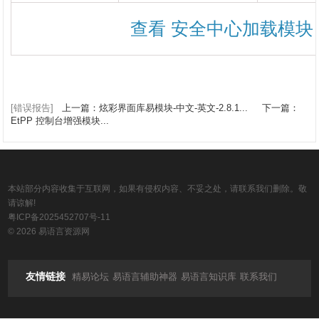
查看 安全中心加载模块
[错误报告]
上一篇：炫彩界面库易模块-中文-英文-2.8.1...
下一篇：
EtPP 控制台增强模块...
本站部分内容收集于互联网，如果有侵权内容、不妥之处，请联系我们删除。敬
请谅解!
粤ICP备2025452707号-11
© 2026 易语言资源网
友情链接
精易论坛
易语言辅助神器
易语言知识库
联系我们