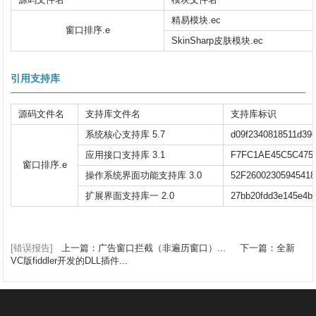
精易模块.ec
窗口排序.e
SkinSharp皮肤模块.ec
引用支持库
源码文件名
支持库文件名
支持库标识
系统核心支持库 5.7
d09f2340818511d396
应用接口支持库 3.1
F7FC1AE45C5C475
窗口排序.e
操作系统界面功能支持库 3.0
52F2600230594541
扩展界面支持库一 2.0
27bb20fdd3e145e4b
[错误报告]
上一篇：广告窗口拦截（非遍历窗口）...
下一篇：全新
VC版fiddler开发的DLL插件...