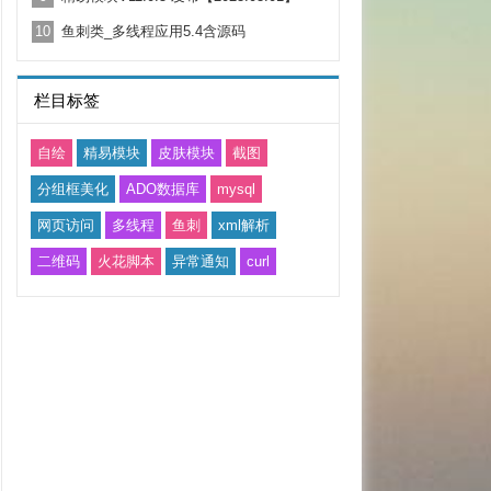
10
鱼刺类_多线程应用5.4含源码
栏目标签
自绘
精易模块
皮肤模块
截图
分组框美化
ADO数据库
mysql
网页访问
多线程
鱼刺
xml解析
二维码
火花脚本
异常通知
curl