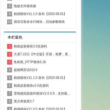
8
拖放文件模块版
9
精易模块V11.1.0 发布【2023.08.01】
10
易语言取命令行模块，启动参数模块
本栏最热
1
精易皮肤模块3.0含源码
2
大漠7.2211【中文版】开源，免费，更新。支持Win11
3
鱼刺类_HTTP模块5.26
4
超级网页访问3.0
5
精易模块V11.1.0 发布【2023.08.01】
6
精易皮肤模块v2.0含源码
7
雷电模拟器操作模块V2.0.0.8，支持最新的雷电4.X版本
8
黑月界面类3.7
9
精易模块V11.0.5 发布【2023.03.01】