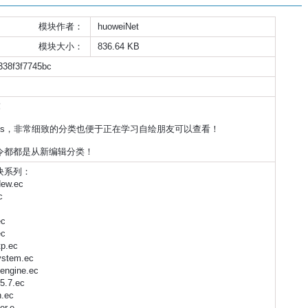
模块作者：
huoweiNet
模块大小：
836.64 KB
338f3f7745bc


Plus，非常细致的分类也便于正在学习自绘朋友可以查看！

令都都是从新编辑分类！
系列：

w.ec







.ec

tem.ec

gine.ec

7.ec

ec

.e
