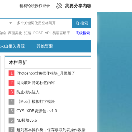
我要分享内容
精易论坛授权登录
搜索
自绘
界面美化
汇编
POST
API
易语言助手
高级搜索
火山相关资源
其他资源
本栏最新
1
Photoshop对象操作模块_升级版了
2
网页取出特定标签内容
3
防止模块注入
4
【Metr】模拟打字模块
5
CYS_XDB资源包 - v1.0
6
NB模块v5.6
7
超列基本操作类，保存读取列表操作数据