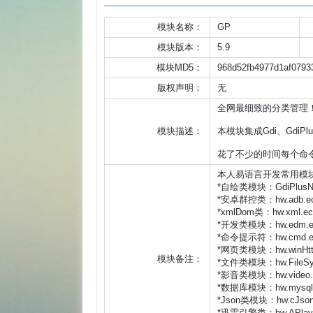
模块名称：
GP
模块版本：
5.9
模块MD5：
968d52fb4977d1af0793
版权声明：
无
全网最细致的分类管理！
模块描述：
本模块集成Gdi、Gdi
花了不少的时间每个命
本人易语言开发常用模块
*自绘类模块：GdiPlusNe
*安卓群控类：hw.adb.ec
*xmlDom类：hw.xml.ec

*开发类模块：hw.edm.ec
*命令提示符：hw.cmd.ec
*网页类模块：hw.winHttp
模块备注：
*文件类模块：hw.FileSys
*影音类模块：hw.video.en
*数据库模块：hw.mysql5.
*Json类模块：hw.cJson.
*迅雷引擎类：hw.APlayer