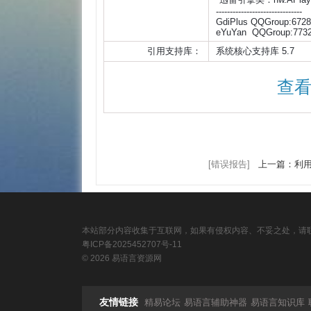
-------------------------------

GdiPlus QQGroup:6728
eYuYan  QQGroup:77321879
引用支持库：
系统核心支持库 5.7
查看
[错误报告]
上一篇：利用
本站部分内容收集于互联网，如果有侵权内容、不妥之处，请联
粤ICP备2025452707号-11
© 2026 易语言资源网
友情链接
精易论坛
易语言辅助神器
易语言知识库