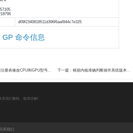
57105

5                    
d09f2340818511d396f6aaf844c7e325
 GP 命令信息
注册表修改CPU和GPU型号...
下一篇：根据内核准确判断操作系统版本...
系我们删除。敬请谅解!
联系我们