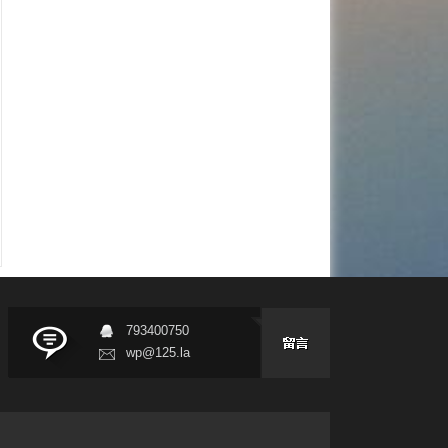
793400750
wp@125.la