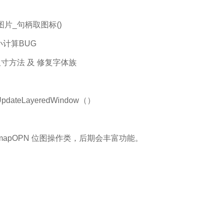
/ 图片_句柄取图标()
小计算BUG
尺寸方法 及 修复字体族
ateLayeredWindow（）
itmapOPN 位图操作类，后期会丰富功能。