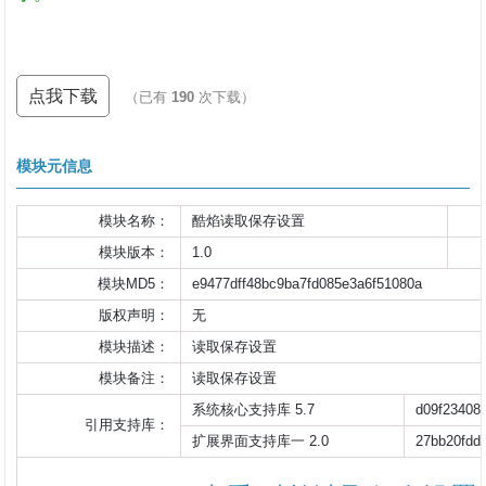
点我下载
（已有
190
次下载）
模块元信息
模块名称：
酷焰读取保存设置
模块版本：
1.0
模块MD5：
e9477dff48bc9ba7fd085e3a6f51080a
版权声明：
无
模块描述：
读取保存设置
模块备注：
读取保存设置                    
系统核心支持库 5.7
d09f23408
引用支持库：
扩展界面支持库一 2.0
27bb20fdd