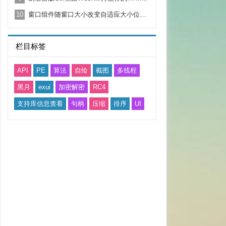
10
窗口组件随窗口大小改变自适应大小位置源码
栏目标签
API
PE
算法
自绘
截图
多线程
黑月
exui
加密解密
RC4
支持库信息查看
句柄
压缩
排序
UI