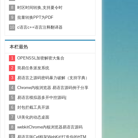
8
时区时间转换,支持夏令时
9
批量转换PPT为PDF
10
c语言c++语言注释翻译器
本栏最热
1
OPENSSL加密解密大集合
2
简易任务派发系统
3
易语言之源码密码暴力破解（支持字典）
4
Chrome内核浏览器 易语言源码例子分享
5
易语言模拟器多开中控源码|
6
封包拦截工具开源
7
UI美化的动态桌面
8
webkitChrome内核浏览器易语言源码
9
易语言版Cef框架WebKit!打造你的HTML5浏览器