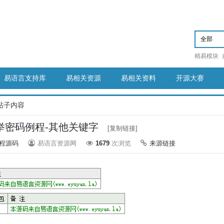
精易模块
易语言支持库
易相关资源
易相关资料
开源大赛
帖子内容
穷举密码例程-其他关键字
[复制链接]
程源码
易语言资源网
1679
次浏览
来源链接