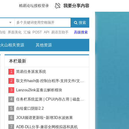
我要分享内容
精易论坛授权登录
搜索
自绘
界面美化
汇编
POST
API
易语言助手
高级搜索
火山相关资源
其他资源
本栏最新
1
简易任务派发系统
2
取文件hash值-控制台程序-支持文件/文本-拖放-命令行-全utf8
3
Lanzou2link蓝奏云解析模块
4
任务栏系统监测 | CPU/内存占用 | 磁盘读写 | 网卡速率 | 天气
5
自绘窗口阴影2.2
6
JOUI频谱更新啦~新增3D水波效果
7
ADB-DLL分享-兼容全网模拟器和真机