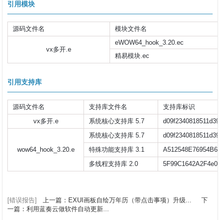
引用模块
源码文件名
模块文件名
eWOW64_hook_3.20.ec
vx多开.e
精易模块.ec
引用支持库
源码文件名
支持库文件名
支持库标识
vx多开.e
系统核心支持库 5.7
d09f2340818511d39
系统核心支持库 5.7
d09f2340818511d39
wow64_hook_3.20.e
特殊功能支持库 3.1
A512548E76954B6
多线程支持库 2.0
5F99C1642A2F4e0
[错误报告]
上一篇：EXUI画板自绘万年历（带点击事项）升级...
下
一篇：利用蓝奏云做软件自动更新...