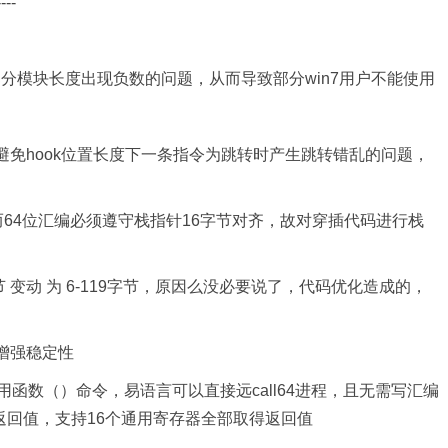
----
现部分模块长度出现负数的问题，从而导致部分win7用户不能使用
免hook位置长度下一条指令为跳转时产生跳转错乱的问题，
64位汇编必须遵守栈指针16字节对齐，故对穿插代码进行栈
节 变动 为 6-119字节，原因么没必要说了，代码优化造成的，
增强稳定性
用函数（）命令，易语言可以直接远call64进程，且无需写汇编
返回值，支持16个通用寄存器全部取得返回值