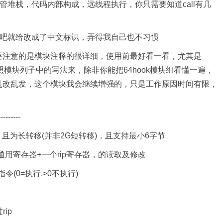
堆栈，代码内部构成，远线程执行，你只需要知道call有几
。
好吧就给改成了中文标识，弄得我自己也不习惯
要注意的是模块注释的很详细，使用前最好看一看，尤其是
照模块列子中的写法来，除非你能把64hook模块组看懂一遍，
乱改乱发，这个模块我会继续增强的，只是工作原因时间有限，
---------
移，且为长转移(并非2G短转移)，且支持最小6字节
通用寄存器+一个rip寄存器，的读取及修改
(0=执行,>0不执行)
ip