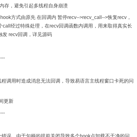
堆内存，避免引起多线程自身崩溃
ook方式由原先 在回调内 暂停recv-->recv_call-->恢复recv，
，这个call经过特殊处理，在recv回调函数内调用，用来取得真实长
发 recv回调，详见源码
----
线程调用时造成消息无法回调，导致易语言主线程窗口卡死的问
间更新
----
一个错误，由于句柄的提前关闭导致多个hook点卸载不干净的问