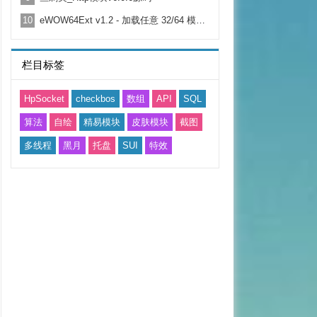
10
eWOW64Ext v1.2 - 加载任意 32/64 模块|动态调用|64 位汇编|64 位进程读写
栏目标签
HpSocket
checkbos
数组
API
SQL
算法
自绘
精易模块
皮肤模块
截图
多线程
黑月
托盘
SUI
特效