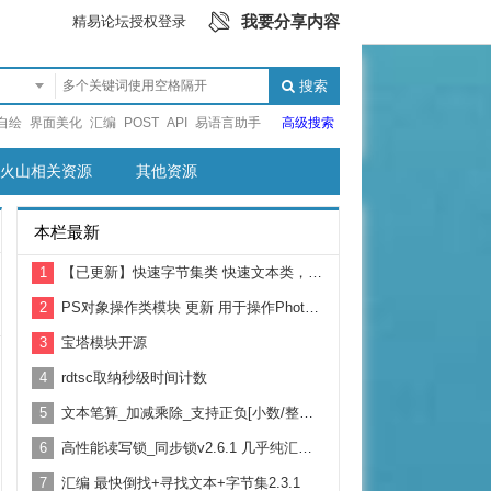
我要分享内容
精易论坛授权登录
搜索
自绘
界面美化
汇编
POST
API
易语言助手
高级搜索
火山相关资源
其他资源
本栏最新
1
【已更新】快速字节集类 快速文本类，替代通用对象库
2
PS对象操作类模块 更新 用于操作Photoshop 制作自动化脚本
3
宝塔模块开源
4
rdtsc取纳秒级时间计数
5
文本笔算_加减乘除_支持正负[小数/整数/大数/前缀0的数]
6
高性能读写锁_同步锁v2.6.1 几乎纯汇编 支持跨进程
7
汇编 最快倒找+寻找文本+字节集2.3.1