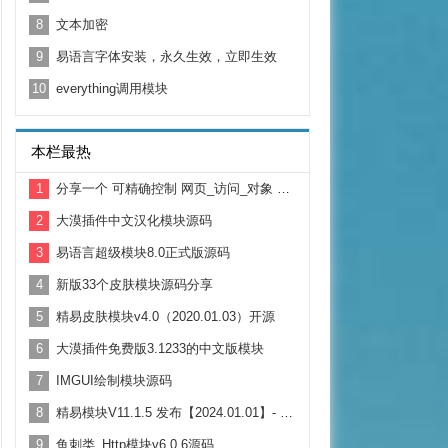
8
文本加密
9
易语言字体安装，永久生效，立即生效
10
everything调用模块
本栏最热
1
分享一个 可精确控制 网页_访问_对象 超时时间 源码
2
大漠插件中文汉化模块源码
3
易语言超级模块8.0正式版源码
4
新版33个皮肤模块源码分享
5
精易皮肤模块v4.0（2020.01.03）开源
6
大漠插件免费版3.1233的中文版模块
7
IMGUI绘制模块源码
8
精易模块V11.1.5 发布【2024.01.01】- 元旦快乐！
9
鱼刺类_Http模块v6.0.6源码