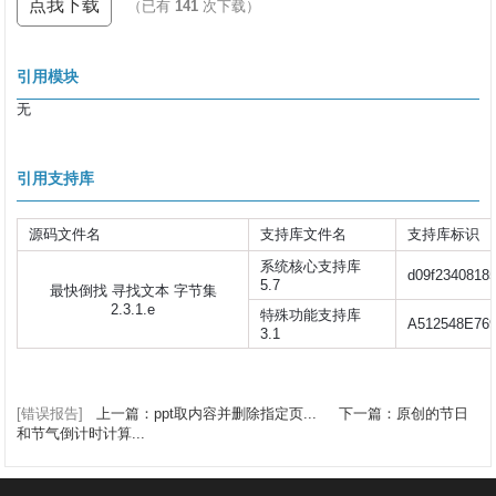
点我下载
（已有
141
次下载）
引用模块
无
引用支持库
源码文件名
支持库文件名
支持库标识
系统核心支持库
d09f2340818
5.7
最快倒找 寻找文本 字节集
2.3.1.e
特殊功能支持库
A512548E76
3.1
[错误报告]
上一篇：ppt取内容并删除指定页...
下一篇：原创的节日
和节气倒计时计算...