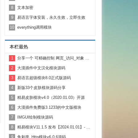
8
文本加密
9
易语言字体安装，永久生效，立即生效
10
everything调用模块
本栏最热
1
分享一个 可精确控制 网页_访问_对象 超时时间 源码
2
大漠插件中文汉化模块源码
3
易语言超级模块8.0正式版源码
4
新版33个皮肤模块源码分享
5
精易皮肤模块v4.0（2020.01.03）开源
6
大漠插件免费版3.1233的中文版模块
7
IMGUI绘制模块源码
8
精易模块V11.1.5 发布【2024.01.01】- 元旦快乐！
9
鱼刺类_Http模块v6.0.6源码