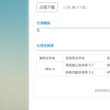
点我下载
（已有
38
次下载）
引用模块
无
引用支持库
源码文件名
支持库文件名
支
系统核心支持库 5.7
d
rdtsc.e
特殊功能支持库 3.1
A
[错误报告]