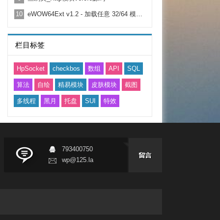
10
eWOW64Ext v1.2 - 加载任意 32/64 模块|动态调用|64 位汇编|64 位进程读写
栏目标签
HpSocket
checkbos
数组
API
SQL
算法
自绘
精易模块
皮肤模块
截图
多线程
黑月
托盘
SUI
特效
793400750
wp@125.la