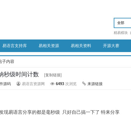
精易模块
易语言支持库
易相关资源
易相关资料
开源大赛
帖子内容
c取纳秒级时间计数
[复制链接]
件源码
易语言资源网
6493
次浏览
来源链接
发现
易语言
分享的都是毫秒级 只好自己搞一下了 特来分享