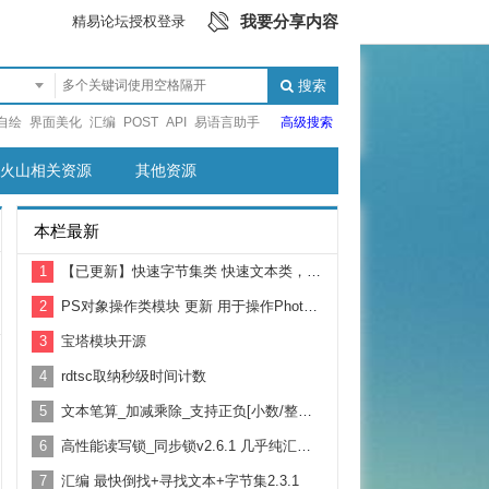
我要分享内容
精易论坛授权登录
搜索
自绘
界面美化
汇编
POST
API
易语言助手
高级搜索
火山相关资源
其他资源
本栏最新
1
【已更新】快速字节集类 快速文本类，替代通用对象库
2
PS对象操作类模块 更新 用于操作Photoshop 制作自动化脚本
3
宝塔模块开源
4
rdtsc取纳秒级时间计数
5
文本笔算_加减乘除_支持正负[小数/整数/大数/前缀0的数]
6
高性能读写锁_同步锁v2.6.1 几乎纯汇编 支持跨进程
7
汇编 最快倒找+寻找文本+字节集2.3.1