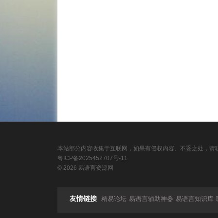
本站部分内容收集于互联网，如果有侵权内容、不妥之处，请联
粤ICP备2025452707号-11
© 2026 易语言资源网
友情链接
精易论坛
易语言辅助神器
易语言知识库