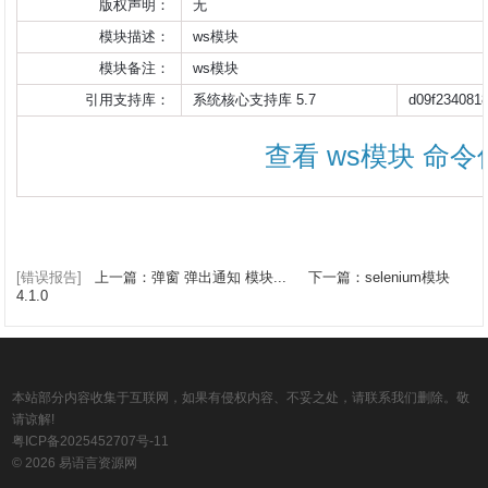
版权声明：
无
模块描述：
ws模块
模块备注：
ws模块                    
引用支持库：
系统核心支持库 5.7
d09f234081
查看 ws模块 命令
[错误报告]
上一篇：弹窗 弹出通知 模块...
下一篇：selenium模块
4.1.0
本站部分内容收集于互联网，如果有侵权内容、不妥之处，请联系我们删除。敬
请谅解!
粤ICP备2025452707号-11
© 2026 易语言资源网