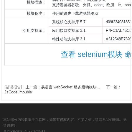
模块描述：
支持游览器谷歌、火狐、edge、欧朋、ie、phant
模块备注：
使用前请先下载游览器驱动                    
系统核心支持库 5.7
d09f234081851
引用支持库：
应用接口支持库 3.1
F7FC1AE45C5
特殊功能支持库 3.1
A512548E7695
查看 selenium模块
[错误报告]
上一篇：易语言 webSocket 服务启动模块...
下一篇：
JsCode_mouble
本站部分内容收集于互联网，如果有侵权内容、不妥之处，请联系我们删除。敬
请谅解!
粤ICP备2025452707号-11