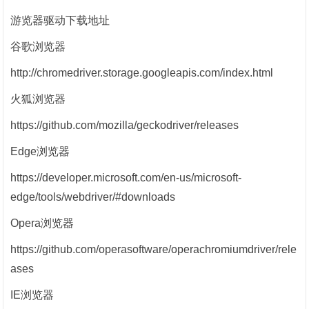
游览器驱动下载地址
谷歌浏览器
http://chromedriver.storage.googleapis.com/index.html
火狐浏览器
https://github.com/mozilla/geckodriver/releases
Edge浏览器
https://developer.microsoft.com/en-us/microsoft-
edge/tools/webdriver/#downloads
Opera浏览器
https://github.com/operasoftware/operachromiumdriver/rele
ases
IE浏览器