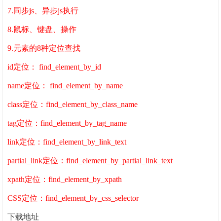
7.同步js、异步js执行
8.鼠标、键盘、操作
9.元素的8种定位查找
id定位： find_element_by_id
name定位： find_element_by_name
class定位：find_element_by_class_name
tag定位：find_element_by_tag_name
link定位：find_element_by_link_text
partial_link定位：find_element_by_partial_link_text
xpath定位：find_element_by_xpath
CSS定位：find_element_by_css_selector
下载地址