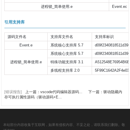
进程锁_简单使用.e
Event.ec
引用支持库
源码文件名
支持库文件名
支持库标识
Event.e
系统核心支持库 5.7
d09f2340818511d396
系统核心支持库 5.7
d09f2340818511d396
进程锁_简单使用.e
特殊功能支持库 3.1
A512548E76954B6E
多线程支持库 2.0
5F99C1642A2F4e03
[错误报告]
上一篇：vscode代码编辑器源码...
下一篇：驱动隐藏内
存可执行属性源码（驱动源码+E...
本站部分内容收集于互联网，如果有侵权内容、不妥之处，请联系我们删除。敬