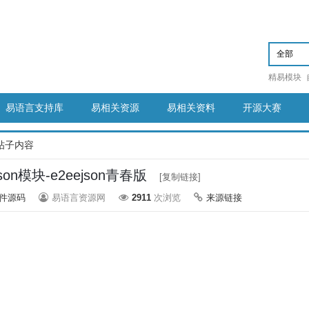
精易模块
易语言支持库
易相关资源
易相关资料
开源大赛
帖子内容
on模块-e2eejson青春版
[复制链接]
件源码
易语言资源网
2911
次浏览
来源链接