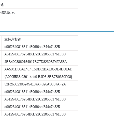
件名
 - 酷C版.ec
支持库标识
d09f2340818511d396f6aaf844c7e325
A512548E76954B6E92C21055517615B0
4BB4003860154917BC7D8230BF4FA58A
AA50CDD5A14C4C5DB81BAE05DE4DDE6D
{A0005538-9391-4dd9-B4D6-8EB7B9360F08}
52F260023059454187AF826A3C07AF2A
d09f2340818511d396f6aaf844c7e325
A512548E76954B6E92C21055517615B0
d09f2340818511d396f6aaf844c7e325
A512548E76954B6E92C21055517615B0