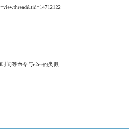
od=viewthread&tid=14712122
加时间等命令
与e2ee的类似