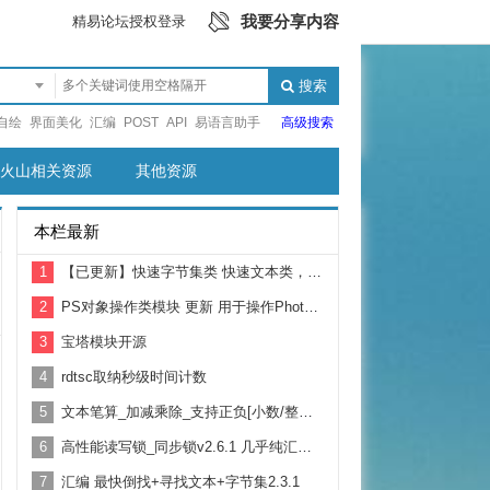
我要分享内容
精易论坛授权登录
搜索
自绘
界面美化
汇编
POST
API
易语言助手
高级搜索
火山相关资源
其他资源
本栏最新
1
【已更新】快速字节集类 快速文本类，替代通用对象库
2
PS对象操作类模块 更新 用于操作Photoshop 制作自动化脚本
3
宝塔模块开源
4
rdtsc取纳秒级时间计数
5
文本笔算_加减乘除_支持正负[小数/整数/大数/前缀0的数]
6
高性能读写锁_同步锁v2.6.1 几乎纯汇编 支持跨进程
7
汇编 最快倒找+寻找文本+字节集2.3.1