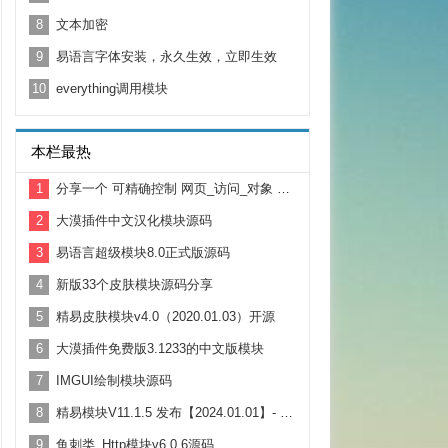
8
文本加密
9
易语言字体安装，永久生效，立即生效
10
everything调用模块
本栏最热
1
分享一个 可精确控制 网页_访问_对象 超时时间 源码
2
大漠插件中文汉化模块源码
3
易语言超级模块8.0正式版源码
4
新版33个皮肤模块源码分享
5
精易皮肤模块v4.0（2020.01.03）开源
6
大漠插件免费版3.1233的中文版模块
7
IMGUI绘制模块源码
8
精易模块V11.1.5 发布【2024.01.01】- 元旦快乐！
9
鱼刺类_Http模块v6.0.6源码