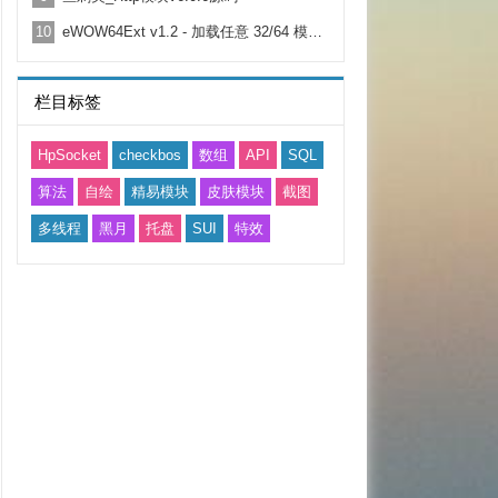
10
eWOW64Ext v1.2 - 加载任意 32/64 模块|动态调用|64 位汇编|64 位进程读写
栏目标签
HpSocket
checkbos
数组
API
SQL
算法
自绘
精易模块
皮肤模块
截图
多线程
黑月
托盘
SUI
特效