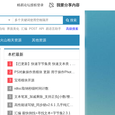
我要分享内容
精易论坛授权登录
搜索
自绘
界面美化
汇编
POST
API
易语言助手
高级搜索
火山相关资源
其他资源
本栏最新
1
【已更新】快速字节集类 快速文本类，替代通用对象库
2
PS对象操作类模块 更新 用于操作Photoshop 制作自动化脚本
3
宝塔模块开源
4
rdtsc取纳秒级时间计数
5
文本笔算_加减乘除_支持正负[小数/整数/大数/前缀0的数]
6
高性能读写锁_同步锁v2.6.1 几乎纯汇编 支持跨进程
7
汇编 最快倒找+寻找文本+字节集2.3.1