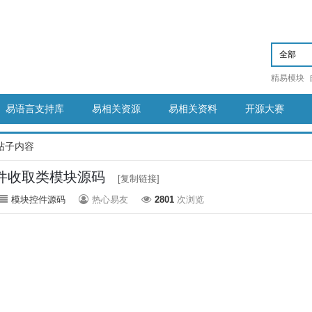
精易模块
易语言支持库
易相关资源
易相关资料
开源大赛
帖子内容
件收取类模块源码
[复制链接]
模块控件源码
热心易友
2801
次浏览