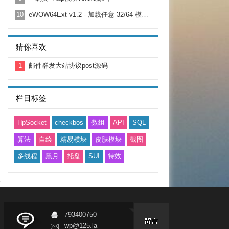
10
eWOW64Ext v1.2 - 加载任意 32/64 模块|动态调用|64 位汇编|64 位进程读写
猜你喜欢
1
邮件群发大站协议post源码
栏目标签
HpSocket
checkbos
数组
API
SQL
算法
自绘
精易模块
皮肤模块
截图
多线程
黑月
托盘
SUI
特效
793400750
wp@125.la