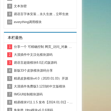
8
文本加密
9
易语言字体安装，永久生效，立即生效
10
everything调用模块
本栏最热
1
分享一个 可精确控制 网页_访问_对象 超时时间 源码
2
大漠插件中文汉化模块源码
3
易语言超级模块8.0正式版源码
4
新版33个皮肤模块源码分享
5
精易皮肤模块v4.0（2020.01.03）开源
6
大漠插件免费版3.1233的中文版模块
7
IMGUI绘制模块源码
8
精易模块V11.1.5 发布【2024.01.01】- 元旦快乐！
9
鱼刺类_Http模块v6.0.6源码