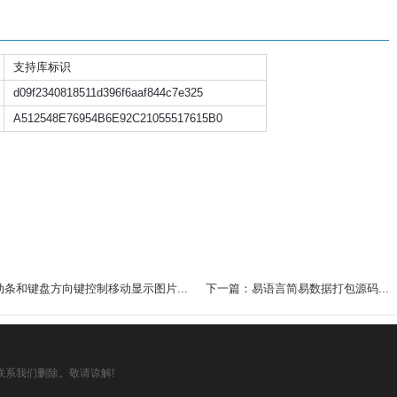
支持库标识
d09f2340818511d396f6aaf844c7e325
A512548E76954B6E92C21055517615B0
条和键盘方向键控制移动显示图片...
下一篇：易语言简易数据打包源码...
系我们删除。敬请谅解!