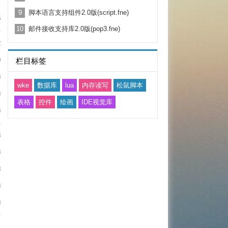
7
9
脚本语言支持组件2.0版(script.fne)
5
10
邮件接收支持库2.0版(pop3.fne)
2
9
栏目标签
3
wke
数据库
lua
内存读写
松鼠脚本
3
表格
控件
绘画
IDE视觉库
6
3
3
3
3
3