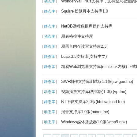
WonderWall Plus支持库，支持全局变量
[
动态库
]
Squirrel松鼠脚本支持库1.0
[
静态库
]
NetDB远程数据库操作支持库
[
静态库
]
易表格控件支持库
[
动态库
]
易语言内存读写支持库2.3
[
静态库
]
Lua5.3.5支持库(支持中文)
[
静态库
]
精易Web浏览器支持库(miniblink内核)-正式版
[
静态库
]
SWF制作支持库测试版1.1版(swfgen.fne)
[
静态库
]
视频播放支持库(测试版)1.0版(vp.fne)
[
动态库
]
BT下载支持库2.0版(btdownload.fne)
[
静态库
]
混音支持库1.0版(mixer.fne)
[
动态库
]
Windows媒体播放器1.0版(wmp9.npk)
[
动态库
]