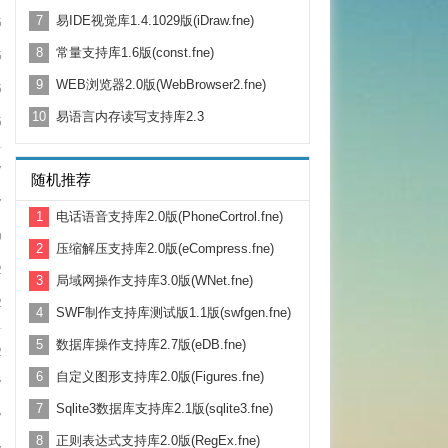
7
易IDE视觉库1.4.1029版(iDraw.fne)
5
8
常量支持库1.6版(const.fne)
5
9
WEB浏览器2.0版(WebBrowser2.fne)
5
10
易语言内存读写支持库2.3
5
7
随机推荐
7
1
电话语音支持库2.0版(PhoneCortrol.fne)
9
2
压缩解压支持库2.0版(eCompress.fne)
2
3
局域网操作支持库3.0版(WNet.fne)
2
4
SWF制作支持库测试版1.1版(swfgen.fne)
5
数据库操作支持库2.7版(eDB.fne)
2
6
自定义图形支持库2.0版(Figures.fne)
7
7
Sqlite3数据库支持库2.1版(sqlite3.fne)
7
8
正则表达式支持库2.0版(RegEx.fne)