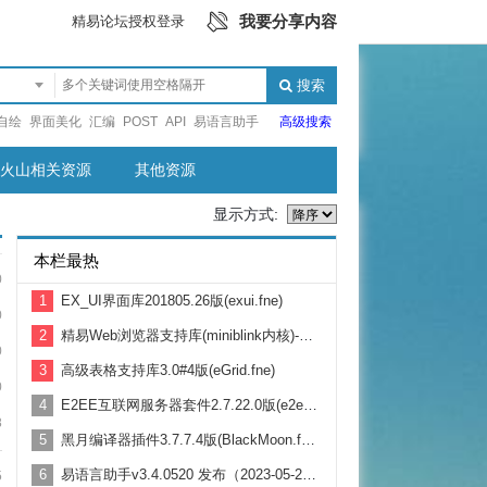
我要分享内容
精易论坛授权登录
搜索
自绘
界面美化
汇编
POST
API
易语言助手
高级搜索
火山相关资源
其他资源
显示方式:
本栏最热
0
1
EX_UI界面库201805.26版(exui.fne)
0
2
精易Web浏览器支持库(miniblink内核)-正式版发布 1.7.620
0
3
高级表格支持库3.0#4版(eGrid.fne)
0
4
E2EE互联网服务器套件2.7.22.0版(e2ee.fne)
8
5
黑月编译器插件3.7.7.4版(BlackMoon.fne)（最后更新：2020-02-15）
6
易语言助手v3.4.0520 发布（2023-05-20）
5