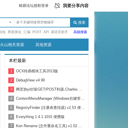
我要分享内容
精易论坛授权登录
搜索
自绘
界面美化
汇编
POST
API
易语言助手
高级搜索
火山相关资源
其他资源
本栏最新
1
OCX转易模块工具2013版
2
DebugView v4.90
3
网页协yi封装GET/POST利器,Charles Curl命令自动生成易语言代码
4
ContextMenuManager (Windows右键管理) v3.3.3.1
5
RegistryFinder (注册表查找器) v2.53 便携版
6
Everything 1.4.1.1015 便携版
7
Ken Rename (文件重命名工具) v1.02 多语中文安装版