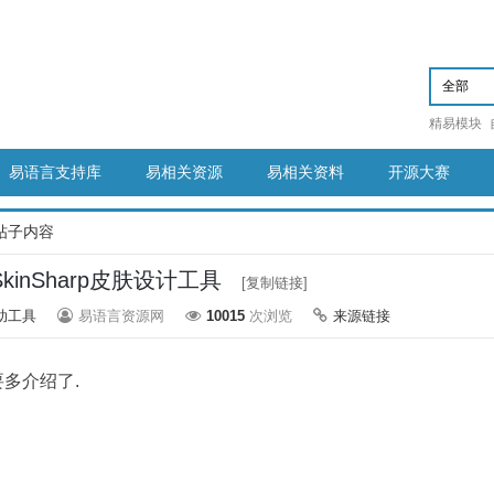
精易模块
易语言支持库
易相关资源
易相关资料
开源大赛
帖子内容
.3 SkinSharp皮肤设计工具
[复制链接]
助工具
易语言资源网
10015
次浏览
来源链接
要多介绍了.