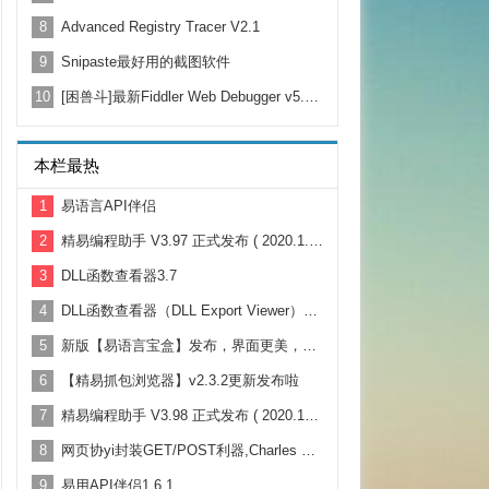
8
Advanced Registry Tracer V2.1
9
Snipaste最好用的截图软件
10
[困兽斗]最新Fiddler Web Debugger v5.0 20202.18177中文版
本栏最热
1
易语言API伴侣
2
精易编程助手 V3.97 正式发布 ( 2020.1.17 )
3
DLL函数查看器3.7
4
DLL函数查看器（DLL Export Viewer），支持64位DLL查看顺
5
新版【易语言宝盒】发布，界面更美，下载速度更快
6
【精易抓包浏览器】v2.3.2更新发布啦
7
精易编程助手 V3.98 正式发布 ( 2020.10.10 )
8
网页协yi封装GET/POST利器,Charles Curl命令自动生成易语言代码
9
易用API伴侣1.6.1