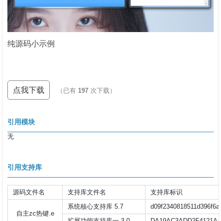
纯源码小示例
点我下载
（已有
197
次下载）
引用模块
无
引用支持库
源码文件名
支持库文件名
支持库标识
系统核心支持库 5.7
d09f2340818511d396f6a
自主zc热键.e
扩展功能支持库一 3.0
DA19AC3ADD2F4121A