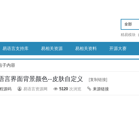
精易模块
易语言支持库
易相关资源
易相关资料
开源大赛
帖子内容
语言界面背景颜色--皮肤自定义
[复制链接]
程源码
易语言资源网
5120
次浏览
来源链接