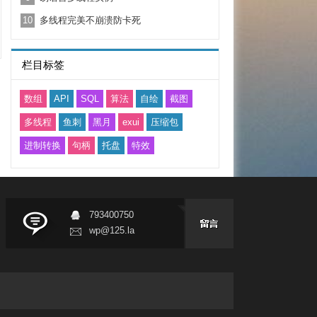
10
多线程完美不崩溃防卡死
栏目标签
数组
API
SQL
算法
自绘
截图
多线程
鱼刺
黑月
exui
压缩包
进制转换
句柄
托盘
特效
793400750
wp@125.la