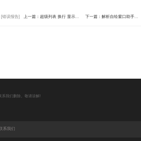
[错误报告]
上一篇：超级列表 换行 显示...
下一篇：解析自绘窗口助手...
系我们删除。敬请谅解!
联系我们