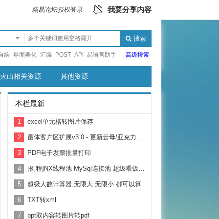
我要分享内容
精易论坛授权登录
搜索
自绘
界面美化
汇编
POST
API
易语言助手
高级搜索
火山相关资源
其他资源
本栏最新
1
excel单元格转图片保存
2
窗体客户区扩展v3.0 - 更新云母/亚克力背景效果！
3
PDF电子发票批量打印
4
[例程]NX线程池 MySql连接池 超级喂饭式 例程 纯源码 超级好用
5
超级大数计算器,无限大 无限小 都可以算
6
TXT转xml
7
ppt取内容转图片转pdf