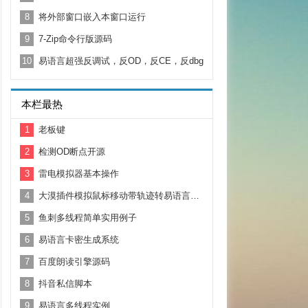
8
将外部窗口嵌入本窗口运行
9
7-Zip命令行版源码
10
易语言超强反调试，反OD，反CE，反dbg
本栏最热
1
老板键
2
检测OD断点开源
3
雷电模拟器基本操作
4
大漠插件模拟鼠标移动带轨迹转易语言源码
5
鱼刺多线程简单实用例子
6
易语言卡密生成系统
7
百度朗读引擎源码
8
抖音私信脚本
9
易语言多线程实例