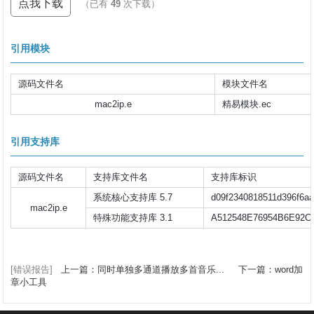
点我下载
（已有
49
次下载）
引用模块
源码文件名
模块文件名
mac2ip.e
精易模块.ec
引用支持库
源码文件名
支持库文件名
支持库标识
系统核心支持库 5.7
d09f2340818511d396f6a
mac2ip.e
特殊功能支持库 3.1
A512548E76954B6E92C
[错误报告]
上一篇：同时单独多通道播放多首音乐...
下一篇：word加
章小工具