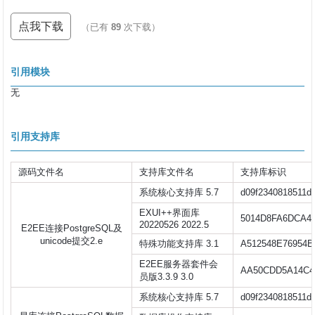
点我下载
（已有
89
次下载）
引用模块
无
引用支持库
源码文件名
支持库文件名
支持库标识
系统核心支持库 5.7
d09f2340818511d
EXUI++界面库
5014D8FA6DCA4
20220526 2022.5
E2EE连接PostgreSQL及
unicode提交2.e
特殊功能支持库 3.1
A512548E76954B
E2EE服务器套件会
AA50CDD5A14C
员版3.3.9 3.0
系统核心支持库 5.7
d09f2340818511d