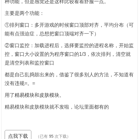
种功能，但是感觉还是这样比较看着舒服一点。
主要是两个功能：
①排列窗口：多开游戏的时候窗口顶部对齐，平均分布（可
能有点强迫症，总想把窗口顶端对齐一下）
②窗口监控：加载进程后，选择要监控的进程名称，开始监
控，窗口大小设置的为程序窗口的1/3，依次排列，清空就
是清空列表和监控窗口
都是自己乱捣鼓出来的，借鉴了很多别人的方法，不知道有
没有违规=。=
用了
精易模块
和
皮肤模块
。
精易模块和皮肤模块就不发啦，论坛里面都有的
点我下载
（已有
95
次下载）