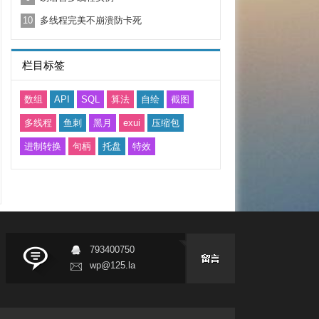
10
多线程完美不崩溃防卡死
栏目标签
数组
API
SQL
算法
自绘
截图
多线程
鱼刺
黑月
exui
压缩包
进制转换
句柄
托盘
特效
793400750
wp@125.la