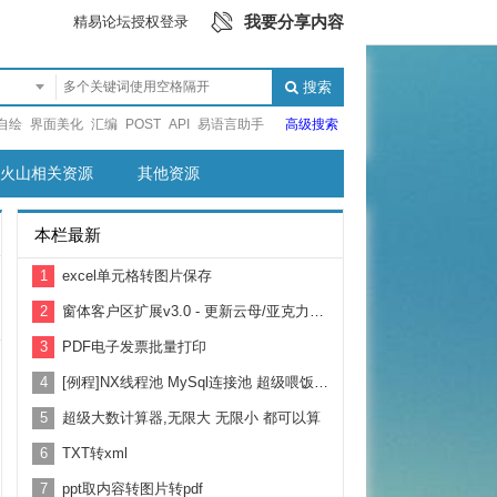
我要分享内容
精易论坛授权登录
搜索
自绘
界面美化
汇编
POST
API
易语言助手
高级搜索
火山相关资源
其他资源
本栏最新
1
excel单元格转图片保存
2
窗体客户区扩展v3.0 - 更新云母/亚克力背景效果！
3
PDF电子发票批量打印
4
[例程]NX线程池 MySql连接池 超级喂饭式 例程 纯源码 超级好用
5
超级大数计算器,无限大 无限小 都可以算
6
TXT转xml
7
ppt取内容转图片转pdf