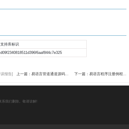
支持库标识
d09f2340818511d396f6aaf844c7e325
错误报告]
上一篇：易语言管道通道源码...
下一篇：易语言程序注册例程...
系我们删除。敬请谅解!