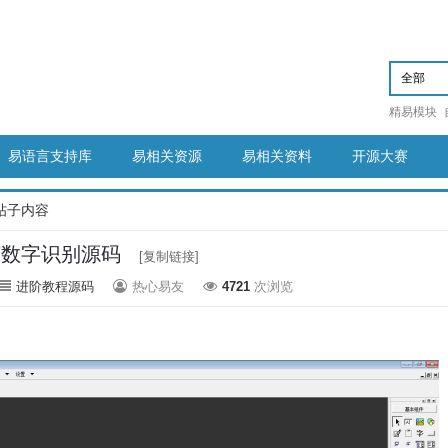
精易模块
易语言支持库
易相关资源
易相关资料
开源大赛
帖子内容
言数字识别源码
[复制链接]
进阶教程源码
热心易友
4721
次浏览