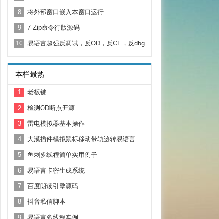
8
将外部窗口嵌入本窗口运行
9
7-Zip命令行版源码
10
易语言超强反调试，反OD，反CE，反dbg
本栏最热
1
老板键
2
检测OD断点开源
3
雷电模拟器基本操作
4
大漠插件模拟鼠标移动带轨迹转易语言源码
5
鱼刺多线程简单实用例子
6
易语言卡密生成系统
7
百度朗读引擎源码
8
抖音私信脚本
9
易语言多线程实例