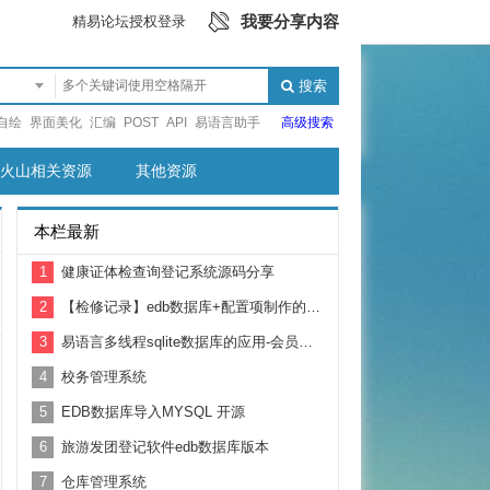
我要分享内容
精易论坛授权登录
搜索
自绘
界面美化
汇编
POST
API
易语言助手
高级搜索
火山相关资源
其他资源
本栏最新
1
健康证体检查询登记系统源码分享
2
【检修记录】edb数据库+配置项制作的设备检修记录软件
3
易语言多线程sqlite数据库的应用-会员管理软件-基于hpsocket
4
校务管理系统
5
EDB数据库导入MYSQL 开源
6
旅游发团登记软件edb数据库版本
7
仓库管理系统