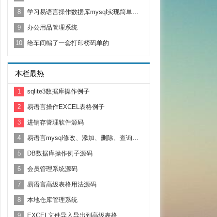
8
学习易语言操作数据库mysql实现简单验证
9
办公用品管理系统
10
给车间编了一套打印榜码单的
本栏最热
1
sqlite3数据库操作例子
2
易语言操作EXCEL表格例子
3
进销存管理软件源码
4
易语言mysql修改、添加、删除、查询、刷新
5
DB数据库操作例子源码
6
会员管理系统源码
7
易语言高级表格用法源码
8
本地仓库管理系统
9
EXCEL文件导入导出到高级表格