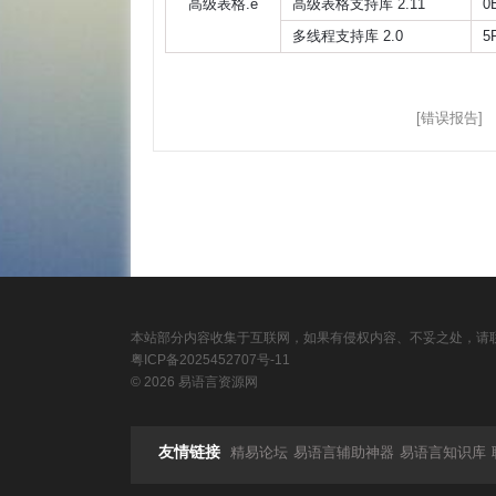
高级表格.e
高级表格支持库 2.11
0
多线程支持库 2.0
5
[错误报告]
本站部分内容收集于互联网，如果有侵权内容、不妥之处，请联
粤ICP备2025452707号-11
© 2026 易语言资源网
友情链接
精易论坛
易语言辅助神器
易语言知识库