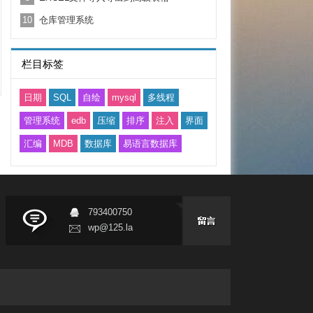
10
仓库管理系统
栏目标签
日期
SQL
自绘
mysql
多线程
管理系统
edb
压缩
排序
注入
界面
汇编
MDB
数据库
易语言数据库
793400750
wp@125.la