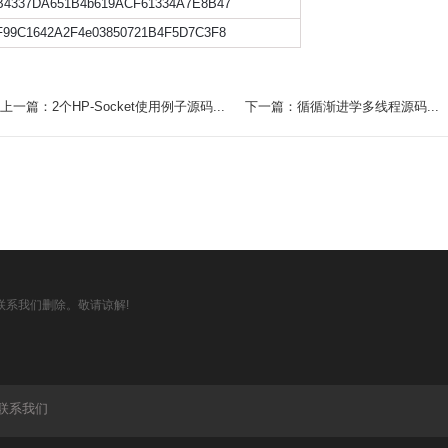
B4337DA651B4b619ACF61334A7E8B47
F99C1642A2F4e03850721B4F5D7C3F8
上一篇：2个HP-Socket使用例子源码...
下一篇：循循渐进学多线程源码...
系我们删除。敬请谅解!
联系我们