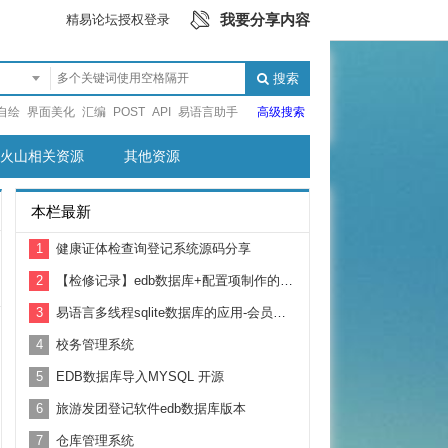
我要分享内容
精易论坛授权登录
搜索
自绘
界面美化
汇编
POST
API
易语言助手
高级搜索
火山相关资源
其他资源
本栏最新
1
健康证体检查询登记系统源码分享
2
【检修记录】edb数据库+配置项制作的设备检修记录软件
3
易语言多线程sqlite数据库的应用-会员管理软件-基于hpsocket
4
校务管理系统
5
EDB数据库导入MYSQL 开源
6
旅游发团登记软件edb数据库版本
7
仓库管理系统