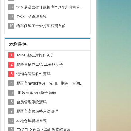
8
学习易语言操作数据库mysql实现简单验证
9
办公用品管理系统
10
给车间编了一套打印榜码单的
本栏最热
1
sqlite3数据库操作例子
2
易语言操作EXCEL表格例子
3
进销存管理软件源码
4
易语言mysql修改、添加、删除、查询、刷新
5
DB数据库操作例子源码
6
会员管理系统源码
7
易语言高级表格用法源码
8
本地仓库管理系统
9
EXCEL文件导入导出到高级表格