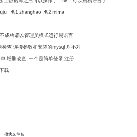
t连接上数据库之后可以操作了，ok，可以搞
易语言
了
u 名1 zhanghao 名2 mima
，不成功请以管理员模式运行易语言
请检查 连接参数和安装的mysql 对不对
单 增删改查 一个是简单登录 注册
下载
模块文件名