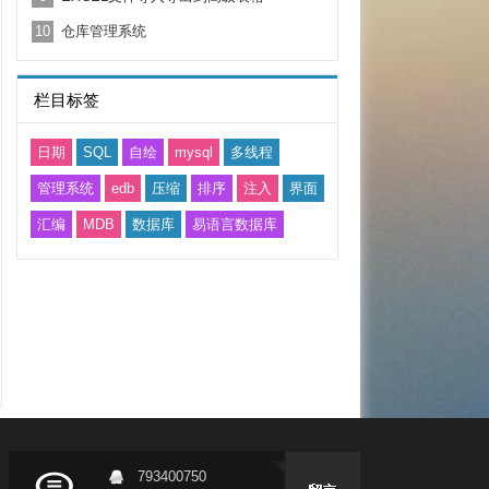
10
仓库管理系统
栏目标签
日期
SQL
自绘
mysql
多线程
管理系统
edb
压缩
排序
注入
界面
汇编
MDB
数据库
易语言数据库
793400750