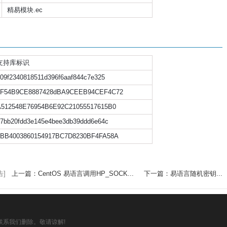
精易模块.ec
支持库标识
09f2340818511d396f6aaf844c7e325
7F54B9CE8887428dBA9CEEB94CEF4C72
A512548E76954B6E92C21055517615B0
7bb20fdd3e145e4bee3db39ddd6e64c
4BB4003860154917BC7D8230BF4FA58A
告]
上一篇：CentOS 易语言调用HP_SOCK...
下一篇：易语言随机密钥...
系我们删除。敬请谅解!