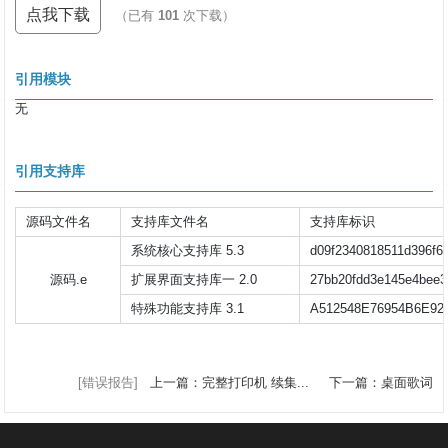
点我下载
（已有
101
次下载）
引用模块
无
引用支持库
源码文件名
支持库文件名
支持库标识
系统核心支持库 5.3
d09f2340818511d396f6
源码.e
扩展界面支持库一 2.0
27bb20fdd3e145e4bee
特殊功能支持库 3.1
A512548E76954B6E92
[错误报告]
上一篇：完整打印机 续集...
下一篇：桌面歌词