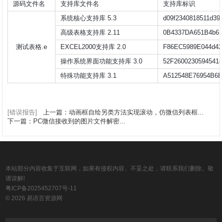
源码文件名
支持库文件名
支持库标识
系统核心支持库 5.3
d09f2340818511d39
高级表格支持库 2.11
0B4337DA651B4b6
测试表格.e
EXCEL2000支持库 2.0
F86EC5989E044d4
操作系统界面功能支持库 3.0
52F2600230594541
特殊功能支持库 3.1
A512548E76954B6E
[错误报告]
上一篇：动画框自绘另类方法实现滚动，仿微信列表框...
下一篇：PC微信接收到的图片文件解密...
本站部分内容收集于互联网，如果有侵权内容、不妥之处，请联系我们删除。敬
请谅解!
粤ICP备2025452707号-11
© 2026 易语言资源网