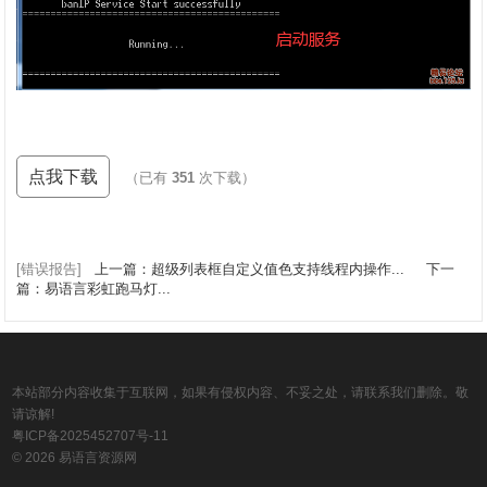
点我下载
（已有
351
次下载）
[错误报告]
上一篇：超级列表框自定义值色支持线程内操作...
下一
篇：易语言彩虹跑马灯...
本站部分内容收集于互联网，如果有侵权内容、不妥之处，请联系我们删除。敬
请谅解!
粤ICP备2025452707号-11
© 2026 易语言资源网