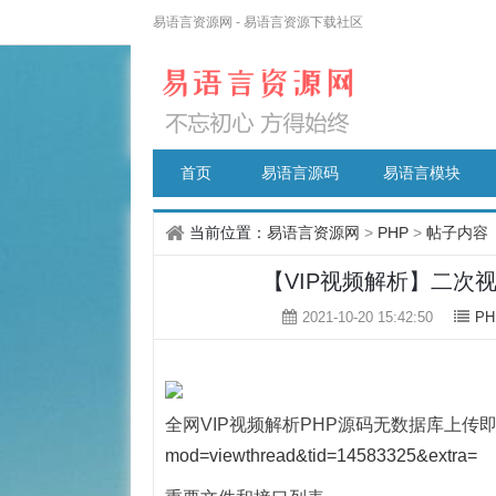
易语言资源网 - 易语言资源下载社区
首页
易语言源码
易语言模块
当前位置：
易语言资源网
>
PHP
>
帖子内容
【VIP视频解析】二次
2021-10-20 15:42:50
PH
全网VIP视频解析PHP源码无数据库上传
mod=viewthread&tid=14583325&extra=