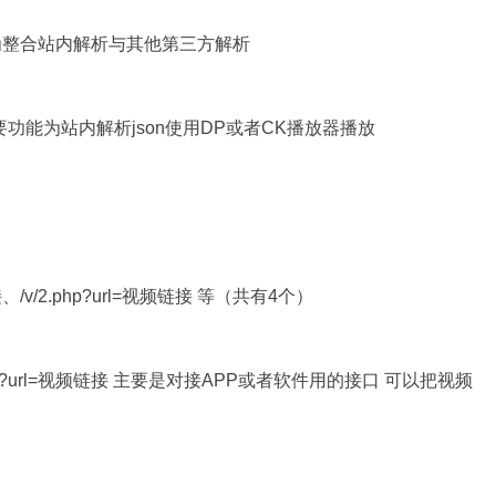
功能为整合站内解析与其他第三方解析
频地址 主要功能为站内解析json使用DP或者CK播放器播放
接、
/v/2.php?url=视频链接 等（共有4个）
son.php?url=视频链接 主要是对接APP或者软件用的接口 可以把视频