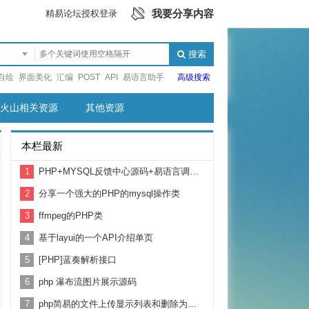
我要分享内容
精易论坛授权登录
搜索
自绘
界面美化
汇编
POST
API
易语言助手
高级搜索
火山相关资源
其他资源
本栏最新
1
PHP+MYSQL反馈中心源码+易语言调用例子
2
分享一个强大的PHP的mysql操作类
3
ffmpeg的PHP类
4
基于layui的一个API介绍单页
5
[PHP]蓝奏解析接口
6
php 瀑布流图片展示源码
7
php简易的文件上传显示列表和删除为一体的源码