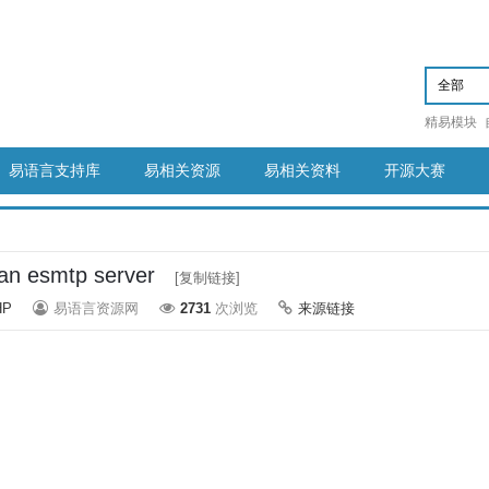
精易模块
易语言支持库
易相关资源
易相关资料
开源大赛
an esmtp server
[复制链接]
HP
易语言资源网
2731
次浏览
来源链接