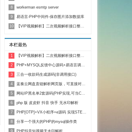
8
workerman esmtp server
9
易语言-PHP中间件-保存图片添加数据库
10
【VIP视频解析】二次视频解析接口整合+站内视频解析
本栏最热
1
【VIP视频解析】二次视频解析接口整合+站内视频解析
2
PHP+MYSQL反馈中心源码+易语言调用例子
3
三合一收款码生成源码(非调用接口)
4
蓝奏云网盘直链解析网页版，可直接对接博客或者下载站
5
网站IP黑名单2套源码(PHP实现,可当CC防火墙)
6
php 版 皮皮虾 抖音 快手 无水印解析
7
PHP[OTP]+VX小程序+e源码 实现STEAM动态令牌验证码
8
分享一个强大的PHP的mysql操作类
9
PHP抖音短视频无水印解析