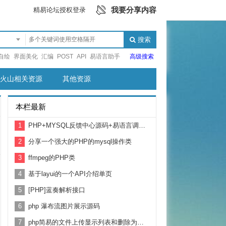
我要分享内容
精易论坛授权登录
搜索
自绘
界面美化
汇编
POST
API
易语言助手
高级搜索
火山相关资源
其他资源
本栏最新
1
PHP+MYSQL反馈中心源码+易语言调用例子
2
分享一个强大的PHP的mysql操作类
3
ffmpeg的PHP类
4
基于layui的一个API介绍单页
5
[PHP]蓝奏解析接口
6
php 瀑布流图片展示源码
7
php简易的文件上传显示列表和删除为一体的源码