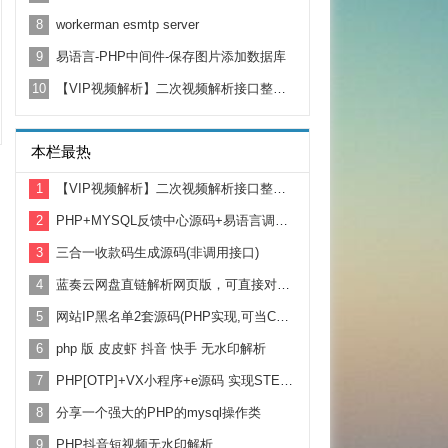
8
workerman esmtp server
9
易语言-PHP中间件-保存图片添加数据库
10
【VIP视频解析】二次视频解析接口整合+站内视频解析
本栏最热
1
【VIP视频解析】二次视频解析接口整合+站内视频解析
2
PHP+MYSQL反馈中心源码+易语言调用例子
3
三合一收款码生成源码(非调用接口)
4
蓝奏云网盘直链解析网页版，可直接对接博客或者下载站
5
网站IP黑名单2套源码(PHP实现,可当CC防火墙)
6
php 版 皮皮虾 抖音 快手 无水印解析
7
PHP[OTP]+VX小程序+e源码 实现STEAM动态令牌验证码
8
分享一个强大的PHP的mysql操作类
9
PHP抖音短视频无水印解析