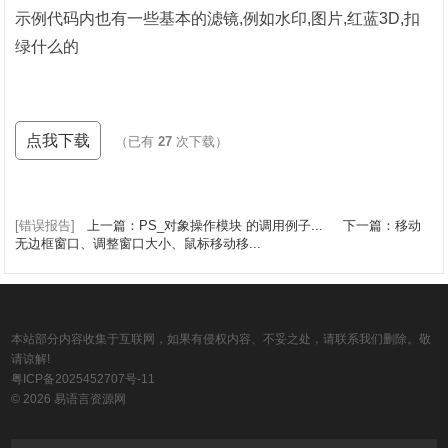
示例代码内也有一些基本的滤镜,例如水印,图片,红蓝3D,扣
绿什么的
点我下载
（已有
27
次下载）
[错误报告]
上一篇：PS_对象操作模块 的调用例子...
下一篇：移动
无边框窗口、调整窗口大小、鼠标移动移...
本站部分内容收集于互联网，如果有侵权内容、不妥之处，请联系我们删除。敬
请谅解!
粤ICP备2025452707号-11
© 2026 易语言资源网