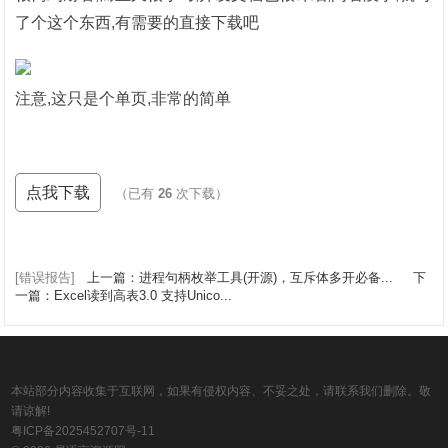
了个这个东西,有需要的直接下载吧
注意,这只是个单页,非常的简单
点我下载
（已有
26
次下载）
[错误报告]
上一篇：进程句柄枚举工具(开源)，互斥体多开必备...
下
一篇：Excel读到高表3.0 支持Unico...
本站部分内容收集于互联网，如果有侵权内容、不妥之处，请联系我们删除。敬
请谅解!
粤ICP备2025452707号-11