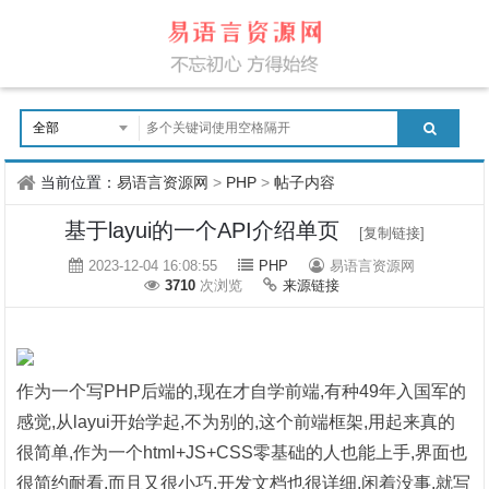
当前位置：
易语言资源网
>
PHP
>
帖子内容
基于layui的一个API介绍单页
[复制链接]
2023-12-04 16:08:55
PHP
易语言资源网
3710
次浏览
来源链接
作为一个写PHP后端的,现在才自学前端,有种49年入国军的
感觉,从layui开始学起,不为别的,这个前端框架,用起来真的
很简单,作为一个html+JS+CSS零基础的人也能上手,界面也
很简约耐看,而且又很小巧,开发文档也很详细,闲着没事,就写