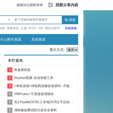
我要分享内容
精易论坛授权登录
搜索
自绘
界面美化
汇编
POST
API
易语言助手
高级搜索
火山相关资源
其他资源
显示方式:
本栏最热
3
1
算盘模拟器
2
2
Skyline/凯斯 自动加密工具
2
3
<单机游戏>掉线西游修改器源码（E版本和C版本同时开源）
2
4
VMProtect 可直接使用模块
2
5
百d PaddleOCR2.2 本地OCR文字识别 识别度很高
6
强制修改腾讯防沉迷实名资料
2