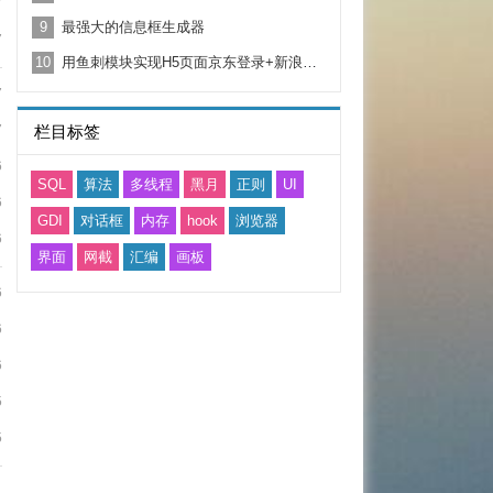
7
9
最强大的信息框生成器
7
10
用鱼刺模块实现H5页面京东登录+新浪微博登录例子.送给一起学习的新手！
7
7
栏目标签
6
SQL
算法
多线程
黑月
正则
UI
6
GDI
对话框
内存
hook
浏览器
6
界面
网截
汇编
画板
6
6
6
5
5