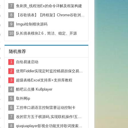
7
鱼刺类_线程池Ex的命令详解及框架构建
2
8
【谷歌填表】【跨框架】Chrome谷歌浏览器外部填表二次开发
0
9
Imgui绘制模块源码
0
10
队长填表模块2.6，简洁、稳定、开源
0
9
随机推荐
9
1
自绘易速启动
8
2
使用Fiddler实现定时监控精易担保交易信息并显示在浏览器页面上
8
3
超级表格Excel支持库+支持库教程
8
4
酷吧云点播 Ku8player
5
取外网ip
7
6
工控串口易语言控制雷赛运动控制卡
7
7
改的官方五子棋源码,实现联机操作!五子棋服务器,客户Duan
7
8
qiuqiuaplayer影视全功能支持歌词搜索下载音乐封面模块源代码