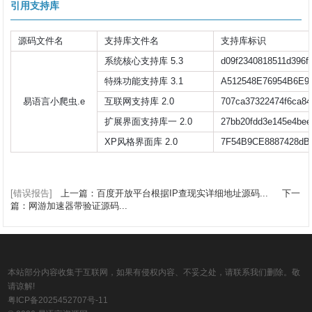
引用支持库
源码文件名
支持库文件名
支持库标识
系统核心支持库 5.3
d09f2340818511d396f
特殊功能支持库 3.1
A512548E76954B6E9
易语言小爬虫.e
互联网支持库 2.0
707ca37322474f6ca84
扩展界面支持库一 2.0
27bb20fdd3e145e4be
XP风格界面库 2.0
7F54B9CE8887428d
[错误报告]
上一篇：百度开放平台根据IP查现实详细地址源码...
下一
篇：网游加速器带验证源码...
本站部分内容收集于互联网，如果有侵权内容、不妥之处，请联系我们删除。敬
请谅解!
粤ICP备2025452707号-11