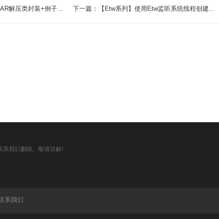
AR解压类封装+例子...
下一篇：【Etw系列】使用Etw监听系统线程创建...
系我们删除。敬请谅解!
联系我们