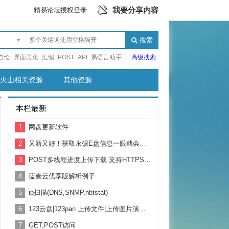
我要分享内容
精易论坛授权登录
搜索
自绘
界面美化
汇编
POST
API
易语言助手
高级搜索
火山相关资源
其他资源
本栏最新
1
网盘更新软件
2
又新又好！获取永硕E盘信息一眼就会用！附带例子教学
3
POST多线程进度上传下载 支持HTTPS 基于鱼刺HTTP修改
4
蓝奏云优享版解析例子
5
ip扫描(DNS,SNMP,nbtstat)
6
123云盘|123pan 上传文件|上传图片演示 支持2G以上大文件上传
7
GET,POST访问