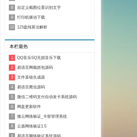
8
自定义截图位置识别文字
9
打印机驱动下载
10
123盘纯算法解析
本栏最热
1
QQ音乐SQ无损音乐下载
2
易语言网截抓包源码
3
文件直链生成器
4
易语言爬虫源码
5
微信二维码支付自动发卡系统源码
6
网盘更新软件
7
微云网络验证_卡密管理系统
8
云盾网络验证1.5
9
易语言网络验证系统源码