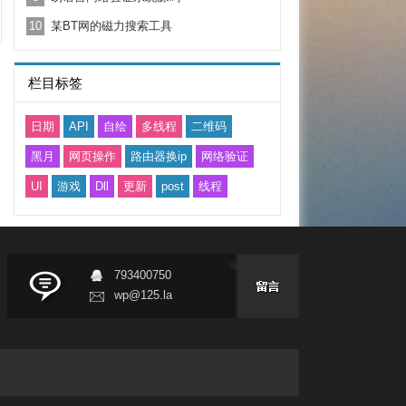
10
某BT网的磁力搜索工具
栏目标签
日期
API
自绘
多线程
二维码
黑月
网页操作
路由器换ip
网络验证
UI
游戏
Dll
更新
post
线程
793400750
wp@125.la