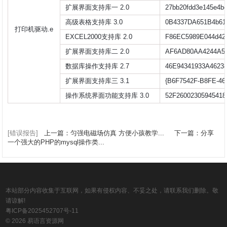
扩展界面支持库一 2.0
27bb20fdd3e145e4b
高级表格支持库 3.0
0B4337DA651B4b61
打印机驱动.e
EXCEL2000支持库 2.0
F86EC5989E044d42
扩展界面支持库二 2.0
AF6AD80AA4244A5
数据库操作支持库 2.7
46E94341933A4623
扩展界面支持库三 3.1
{B6F7542F-B8FE-46
操作系统界面功能支持库 3.0
52F2600230594541
[错误报告]
上一篇：匀强电磁场仿真 方便小孩教学...
下一篇：分享
一个强大的PHP的mysql操作类...
本站部分内容收集于互联网，如果有侵权内容、不妥之处，请联系我们删除。敬
请谅解!
粤ICP备2025452707号-11
© 2026 易语言资源网