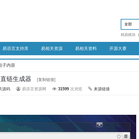
精易模块
易语言支持库
易相关资源
易相关资料
开源大赛
帖子内容
件直链生成器
[复制链接]
关源码
易语言资源网
31599
次浏览
来源链接