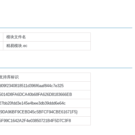
模块文件名
精易模块.ec
支持库标识
d09f2340818511d396f6aaf844c7e325
5014D8FA6DCA40b68FA626D8183666EB
27bb20fdd3e145e4bee3db39ddd6e64c
{9DA96BF9CEBD45c5BFCF94CBE61671F5}
5F99C1642A2F4e03850721B4F5D7C3F8