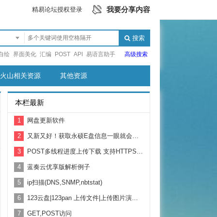
我要分享内容
精易论坛授权登录
搜索
自绘
界面美化
汇编
POST
API
易语言助手
高级搜索
火山相关资源
其他资源
本栏最新
1
网盘更新软件
2
又新又好！获取永硕E盘信息一眼就会用！附带例子教学
3
POST多线程进度上传下载 支持HTTPS 基于鱼刺HTTP修改
4
蓝奏云优享版解析例子
5
ip扫描(DNS,SNMP,nbtstat)
6
123云盘|123pan 上传文件|上传图片演示 支持2G以上大文件上传
7
GET,POST访问