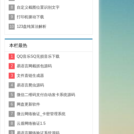
8
自定义截图位置识别文字
9
打印机驱动下载
10
123盘纯算法解析
本栏最热
1
QQ音乐SQ无损音乐下载
2
易语言网截抓包源码
3
文件直链生成器
4
易语言爬虫源码
5
微信二维码支付自动发卡系统源码
6
网盘更新软件
7
微云网络验证_卡密管理系统
8
云盾网络验证1.5
9
易语言网络验证系统源码