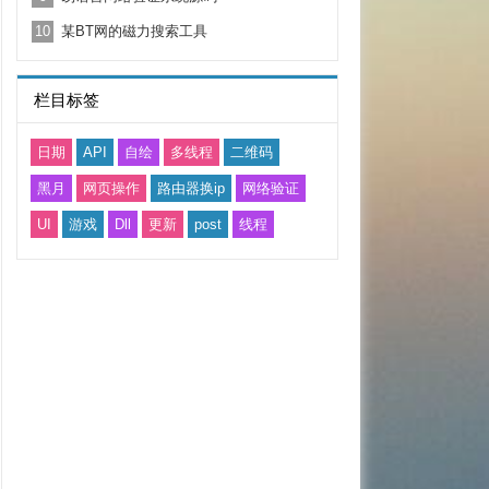
10
某BT网的磁力搜索工具
栏目标签
日期
API
自绘
多线程
二维码
黑月
网页操作
路由器换ip
网络验证
UI
游戏
Dll
更新
post
线程