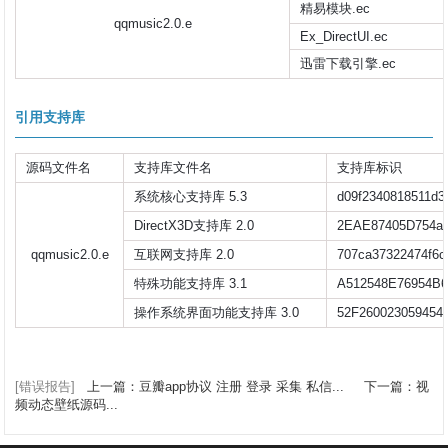
精易模块.ec
qqmusic2.0.e
Ex_DirectUI.ec
迅雷下载引擎.ec
引用支持库
源码文件名
支持库文件名
支持库标识
系统核心支持库 5.3
d09f2340818511d3
DirectX3D支持库 2.0
2EAE87405D754a
qqmusic2.0.e
互联网支持库 2.0
707ca37322474f6c
特殊功能支持库 3.1
A512548E76954B
操作系统界面功能支持库 3.0
52F26002305945
[错误报告]
上一篇：豆瓣app协议 注册 登录 采集 私信...
下一篇：视
频动态壁纸源码...