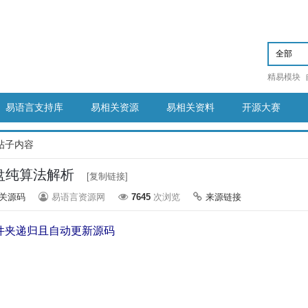
精易模块
易语言支持库
易相关资源
易相关资料
开源大赛
帖子内容
3盘纯算法解析
[复制链接]
关源码
易语言资源网
7645
次浏览
来源链接
持文件夹递归且自动更新源码