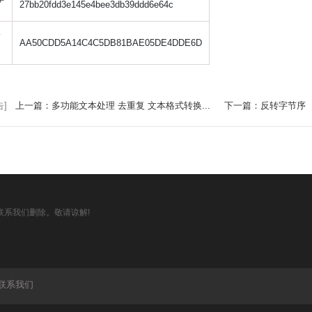
27bb20fdd3e145e4bee3db39ddd6e64c
服
AA50CDD5A14C4C5DB81BAE05DE4DDE6D
]
上一篇：多功能文本处理 去重复 文本格式转换...
下一篇：反转字节序
系我们删除。敬请谅解!
联系我们