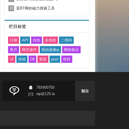
10
某BT网的磁力搜索工具
栏目标签
日期
API
自绘
多线程
二维码
黑月
网页操作
路由器换ip
网络验证
UI
游戏
Dll
更新
post
线程
793400750
wp@125.la