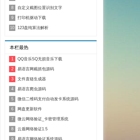
8
自定义截图位置识别文字
9
打印机驱动下载
10
123盘纯算法解析
本栏最热
1
QQ音乐SQ无损音乐下载
2
易语言网截抓包源码
3
文件直链生成器
4
易语言爬虫源码
5
微信二维码支付自动发卡系统源码
6
网盘更新软件
7
微云网络验证_卡密管理系统
8
云盾网络验证1.5
9
易语言网络验证系统源码