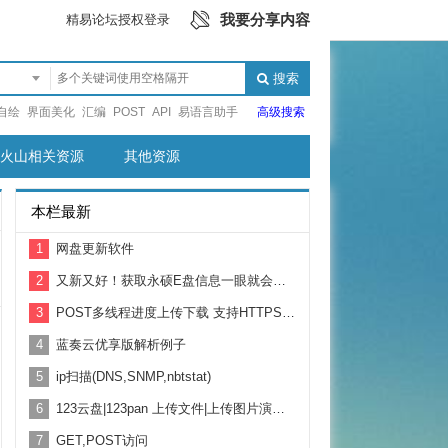
我要分享内容
精易论坛授权登录
搜索
自绘
界面美化
汇编
POST
API
易语言助手
高级搜索
火山相关资源
其他资源
本栏最新
1
网盘更新软件
2
又新又好！获取永硕E盘信息一眼就会用！附带例子教学
3
POST多线程进度上传下载 支持HTTPS 基于鱼刺HTTP修改
4
蓝奏云优享版解析例子
5
ip扫描(DNS,SNMP,nbtstat)
6
123云盘|123pan 上传文件|上传图片演示 支持2G以上大文件上传
7
GET,POST访问